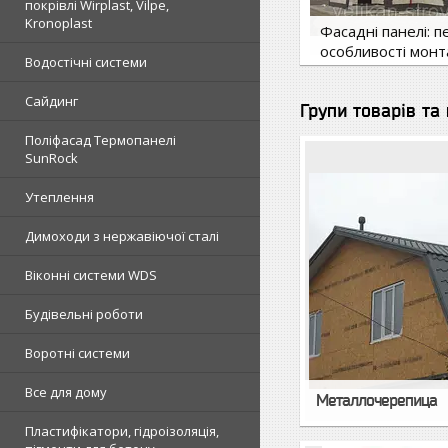
покрівлі Wirplast, Vilpe,
Kronoplast
Фасадні панелі: п
особливості мон
Водостічні системи
13 лют. 2019
Сайдинг
Групи товарів та
Поліфасад Термопанелі
SunRock
Утеплення
Димоходи з нержавіючої сталі
Віконні системи WDS
Будівельні роботи
Воротні системи
Все для дому
Металлочерепица
Пластифікатори, гідроізоляція,