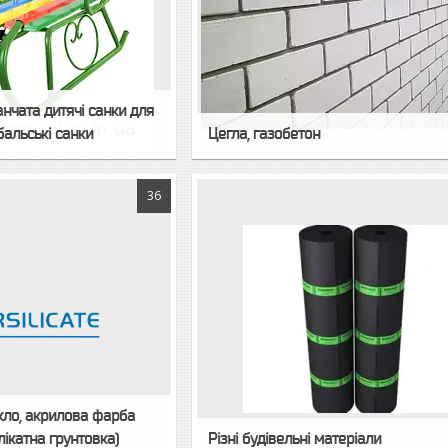
анчата дитячі санки для
ибальські санки
Цегла, газобетон
36
скло, акрилова фарба
лікатна грунтовка)
Різні будівельні матеріали