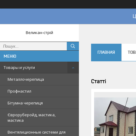
Ц
Великан-стрій
ГЛАВНАЯ
ТОВ
Товары и услуги
Металлочерепица
Статті
Профнастил
Бітумна черепиця
Євроруберойд, мастика,
мастика
Вентялиционные системи для