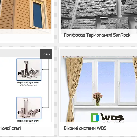
Поліфасад Термопанелі SunRock
248
ючої сталі
Віконні системи WDS