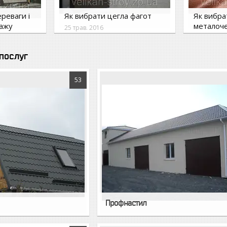
ереваги і
Як вибрати цегла фагот
Як вибра
тажу
металоч
25 трав. 2016
6 серп. 20
 послуг
53
Профнастил