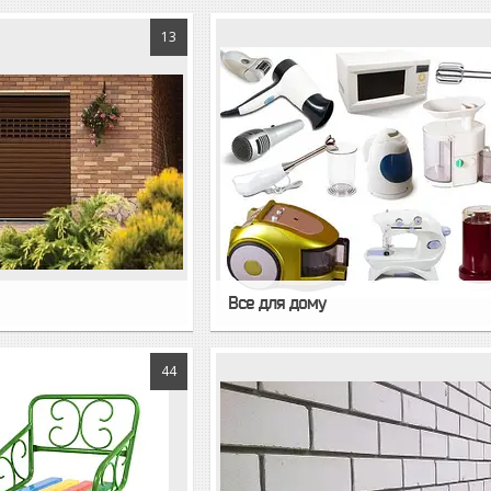
13
Все для дому
44