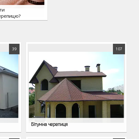
ти
ерепицю?
15
39
107
Бітумна черепиця