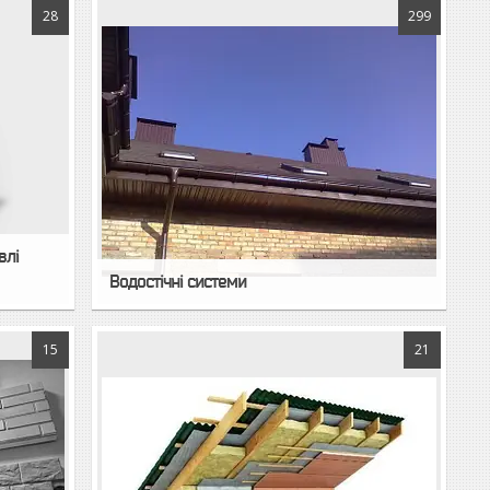
28
299
влі
Водостічні системи
15
21