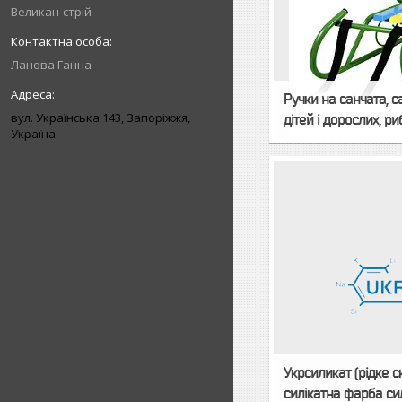
Великан-стрій
Ланова Ганна
Ручки на санчата, с
вул. Українська 143, Запоріжжя,
дітей і дорослих, р
Україна
Укрсиликат (рідке 
силікатна фарба си