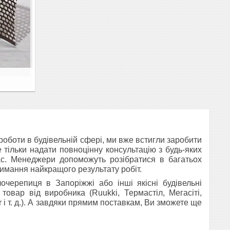
роботи в будівельній сфері, ми вже встигли заробити
е тільки надати повноцінну консультацію з будь-яких
ас. Менеджери допоможуть розібратися в багатьох
римання найкращого результату робіт.
лочерепиця в Запоріжжі
або інші якісні будівельні
 товар від виробника (
Ruukki, Термастіл, Мегасіті,
r
і т. д.
). А завдяки прямим поставкам, Ви зможете ще