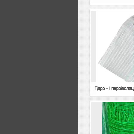
Гідро - і пароізоляц