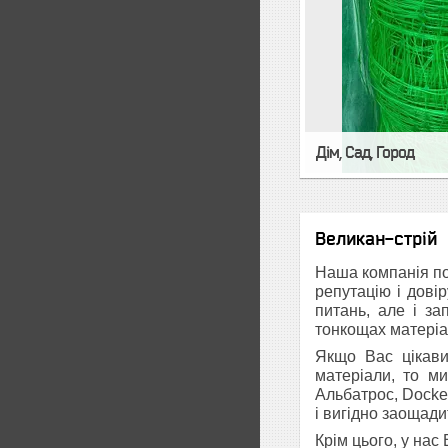
Дім, Сад, Город
Великан-стрій
Наша компанія пор
репутацію і довір
питань, але і з
тонкощах матеріа
Якщо Вас цікави
матеріали, то м
Альбатрос
,
Docke,
і вигідно заощади
Крім цього, у нас