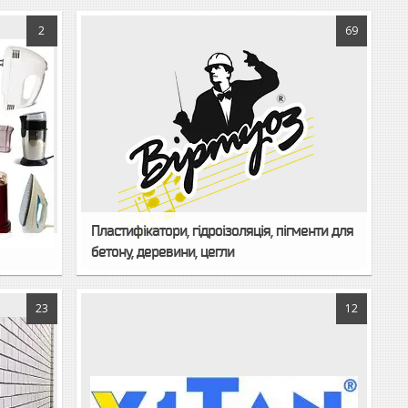
2
69
Пластифікатори, гідроізоляція, пігменти для
бетону, деревини, цегли
23
12