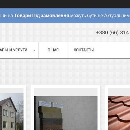
іни на
Товари
Під замовлення
можуть бути не Актуальним
+380 (66) 314
АРЫ И УСЛУГИ
О НАС
КОНТАКТЫ