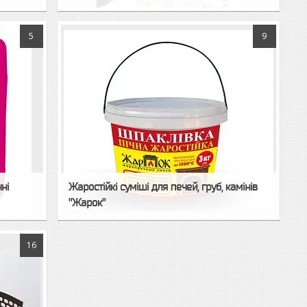
5
9
ні
Жаростійкі суміші для печей, груб, камінів
"Жарок"
16