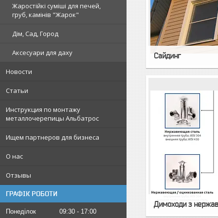
Жаростійкі суміші для печей,
груб, камінів "Жарок"
Дім, Сад, Город
Аксесуари для даху
Сайдинг
Новости
Статьи
Инструкция по монтажу
металлочерепицы Альбатрос
Ищем партнеров для бизнеса
О нас
Отзывы
ГРАФІК РОБОТИ
Димоходи з нержаві
Понеділок
09:30
17:00