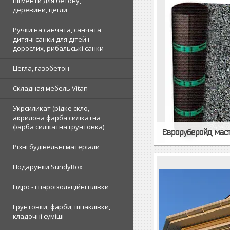
пігменти для бетону,
деревини, цегли
Ручки на санчата, санчата
дитячі санки для дітей і
дорослих, рибальські санки
Цегла, газобетон
Складная мебель Vitan
Укрсиликат (рідке скло,
акрилова фарба силікатна
фарба силікатна грунтовка)
Євроруберойд, маст
Різні будівельні матеріали
Подарунки SundyBox
Гідро - і пароізоляційні плівки
Грунтовки, фарби, шпаклівки,
кладочні суміші