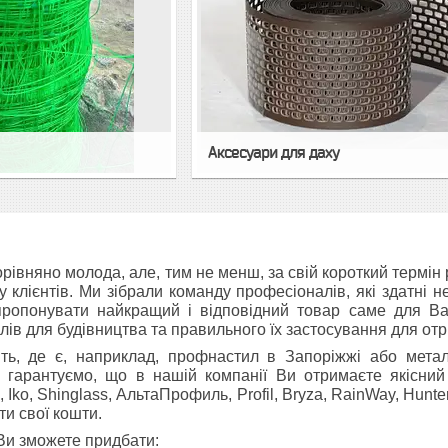
Аксесуари для даху
івняно молода, але, тим не менш, за свій короткий термін 
у клієнтів. Ми зібрали команду професіоналів, які здатні н
апропонувати найкращий і відповідний товар саме для В
лів для будівництва та правильного їх застосування для от
ть, де є, наприклад,
профнастил в Запоріжжі
або
мета
и гарантуємо, що в нашій компанії Ви отримаєте якісний
 Iko, Shinglass
,
АльтаПрофиль, Profil, Bryza, RainWay, Hunte
ти свої кошти.
 Ви зможете придбати: