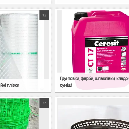
13
Грунтовки, фарби, шпаклівки, кладоч
ійні плівки
суміші
36