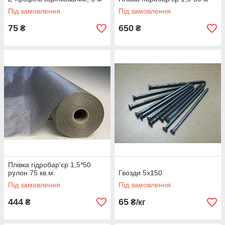
Під замовлення
Під замовлення
75
650
₴
₴
Плівка гідробар'єр 1,5*50
рулон 75 кв.м.
Гвозди 5х150
Під замовлення
Під замовлення
444
65
₴
₴/кг