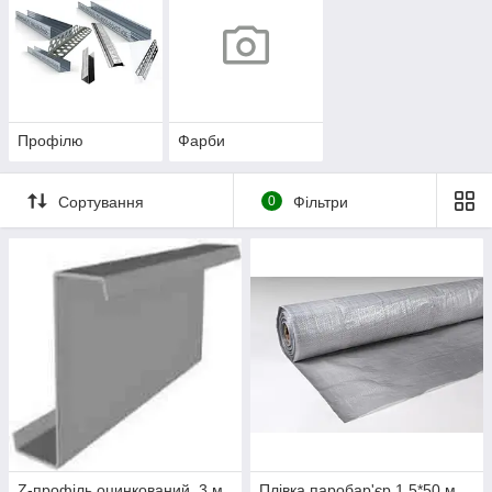
Профілю
Фарби
Сортування
0
Фільтри
Z-профіль оцинкований, 3 м
Плівка паробар'єр 1,5*50 м