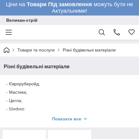
Ціни на
Товари
Під замовлення
можуть бути не
Актуальними!
Великан-стрій
Товари та послуги
Різні будівельні матеріали
Різні будівельні матеріали
- Євроруберойд;
- Мастика;
- Цегла;
- Шифер;
- Плівка гидробарье, паробар'єр;
Показати все
- Профілю.