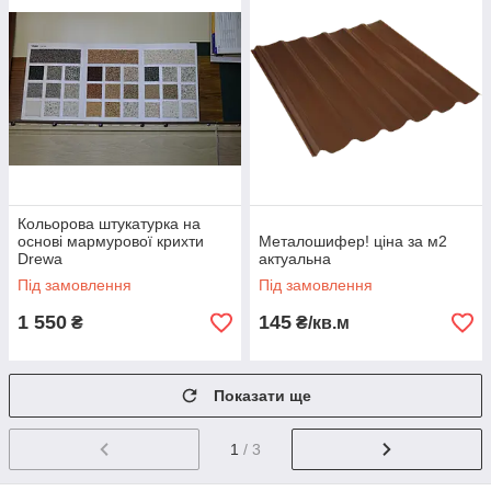
Кольорова штукатурка на
основі мармурової крихти
Металошифер! ціна за м2
Drewa
актуальна
Під замовлення
Під замовлення
1 550
145
₴
₴/кв.м
Показати ще
1
/ 3