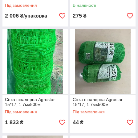
Під замовлення
В наявності
2 006
275
₴/упаковка
₴
Сітка шпалерна Agrostar
Сітка шпалерна Agrostar
15*17, 1.7мх500м
15*17, 1.7мх500м
Під замовлення
Під замовлення
1 833
44
₴
₴