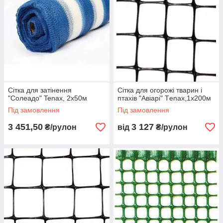
Сітка для затінення
Сітка для огорожі тварин і
"Солеадо" Tenax, 2х50м
птахів "Авіарі" Тenax,1х200м
Під замовлення
Під замовлення
3 451,50
3 127
₴/рулон
від
₴/рулон