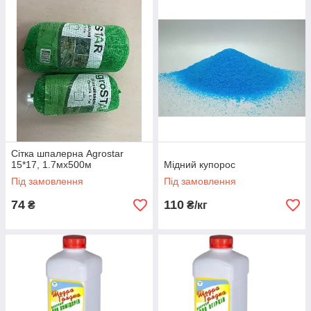
Сітка шпалерна Agrostar
15*17, 1.7мх500м
Мідний купорос
Під замовлення
Під замовлення
74
110
₴
₴/кг