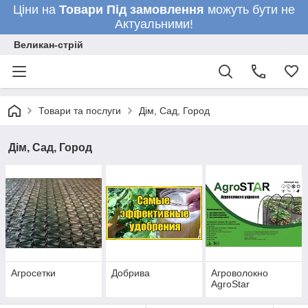
Ціни на
Товари
Під замовлення
можуть бути не
Актуальними!
Великан-стрій
Товари та послуги
Дім, Сад, Город
Дім, Сад, Город
Агросетки
Добрива
Агроволокно
AgroStar