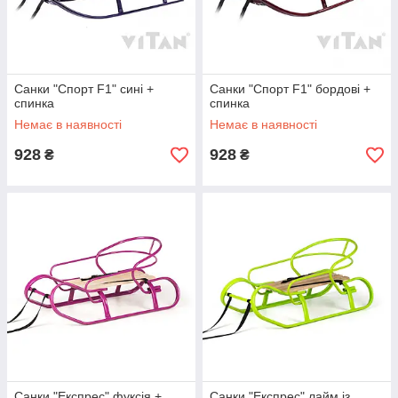
Санки "Спорт F1" сині +
Санки "Спорт F1" бордові +
спинка
спинка
Немає в наявності
Немає в наявності
928
928
₴
₴
Санки "Експрес" фуксія +
Санки "Експрес" лайм із