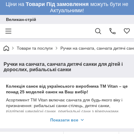
Ціни на
Товари
Під замовлення
можуть бути не
Актуальними!
Великан-стрій
Товари та послуги
Ручки на санчата, санчата дитячі сан
Ручки на санчата, санчата дитячі санки для дітей і
дорослих, рибальські санки
Колекція санок від українського виробника ТМ Vitan – це
понад 25 моделей санок на Ваш вибір!
Асортимент ТМ
Vitan
включає санчата для будь-якого віку і
призначення: рибальські санки-стілець, дитячі санки,
підліткові швидкісні санки, оригінальні сани з візерунками.
Для створення санок застосовуються надійні матеріали –
Показати все
сталь і натуральне дерево. Полімерне покриття надає
виробам ефектний вигляд і надовго зберігає метал від