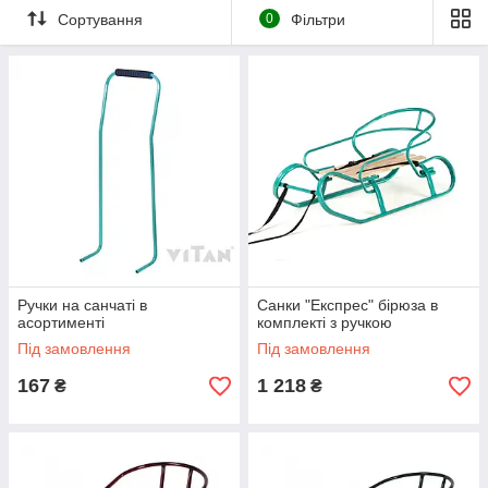
корозії.
Сортування
0
Фільтри
Де купити санки для Вашої дитини або для поїздок на
риболовлю? Тепер цю задачу вирішити простіше простого!
Більше не потрібно витрачати час на пошук зимових санок
щоб порадувати Вашої дитину або себе, досить зайти на наш
сайт і Ви зможете вибрати сани з пропонованого
асортименту красивих і якісних санок за прийнятними цінами
торгової марки «
Vitan
».
Ручки на санчаті в
Санки "Експрес" бірюза в
асортименті
комплекті з ручкою
Під замовлення
Під замовлення
167
1 218
₴
₴