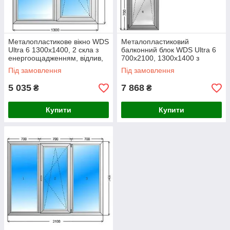
Металопластикове вікно WDS
Металопластиковий
Ultra 6 1300x1400, 2 скла з
балконний блок WDS Ultra 6
енергоощадженням, відлив,
700x2100, 1300x1400 з
підвіконня, москіт. сітка.
підвіконням і москітною
Під замовлення
Під замовлення
сіткою.
5 035
7 868
₴
₴
Купити
Купити