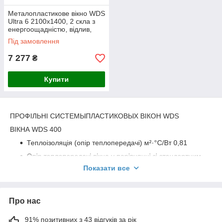
Металопластикове вікно WDS
Ultra 6 2100x1400, 2 скла з
енергоощадністю, відлив,
підвіконня, москіт. сітка.
Під замовлення
7 277
₴
Купити
ПРОФІЛЬНІ СИСТЕМЫПЛАСТИКОВЫХ ВІКОН WDS
ВІКНА WDS 400
Теплоізоляція (опір теплопередачі) м²·°C/Вт 0,81
Опір теплопередачі вікна у порівнянні зі стандартним
дерев'яним вікном - вище в 2 рази
Показати все
Безпека - WK1, WK2, WK3
Контури ущільнення - 2
Про нас
Склопакет - 24-32 мм, 6 мм
Кількість стекол - 1-3
91% позитивних з 43 відгуків за рік