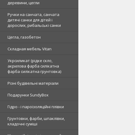
деревини, цегли
Ручки на санчата, санчата
дитячі санки для дітей і
дорослих, рибальські санки
Цегла, газобетон
Складная мебель Vitan
Укрсиликат (рідке скло,
акрилова фарба силікатна
фарба силікатна грунтовка)
Різні будівельні матеріали
Подарунки SundyBox
Гідро - і пароізоляційні плівки
Грунтовки, фарби, шпаклівки,
кладочні суміші