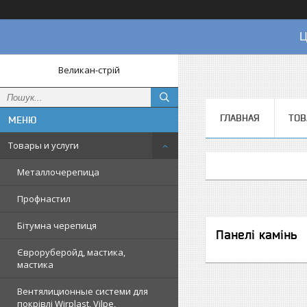
Ц
Великан-стрій
ГЛАВНАЯ
ТОВ
Товары и услуги
Металлочерепица
Профнастил
Бітумна черепиця
Панелі камінь
Євроруберойд, мастика,
мастика
Вентялиционные системи для
покрівлі Wirplast, Vilpe,