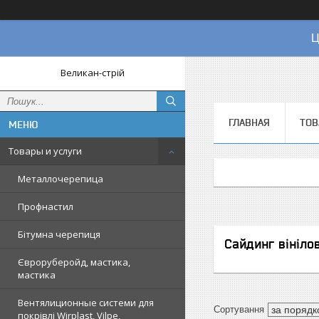
Ц
Великан-стрій
ГЛАВНАЯ
ТОВ
Товары и услуги
Металлочерепица
Профнастил
Бітумна черепиця
Сайдинг вініло
Євроруберойд, мастика,
мастика
Вентялиционные системи для
покрівлі Wirplast, Vilpe,