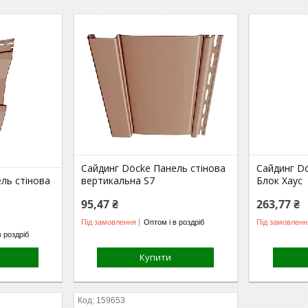
Сайдинг Döcke Панель стінова
Сайдинг D
ль стінова
вертикальна S7
Блок Хаус
95,47 ₴
263,77 ₴
Під замовлення
Оптом і в роздріб
Під замовленн
в роздріб
Купити
159653