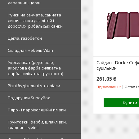
деревини, цегли
Ручки на санчата, санчата
дитячі санки для дітей і
дорослих, рибальські санки
Цегла, газобетон
Складная мебель Vitan
Укрсиликат (рідке скло,
Сайдинг Döcke Соф
акрилова фарба силікатна
суцільний
фарба силікатна грунтовка)
261,05 ₴
Різні будівельні матеріали
Під замовлення
Оптом і 
Подарунки SundyBox
Купити
Гідро - і пароізоляційні плівки
Грунтовки, фарби, шпаклівки,
кладочні суміші