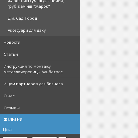
Жаростійкі суміші для печей,
груб, камінів "Жарок"
Дім, Сад, Город
Аксесуари для даху
Новости
Статьи
Инструкция по монтажу
металлочерепицы Альбатрос
Ищем партнеров для бизнеса
О нас
Отзывы
ФІЛЬТРИ
Ціна