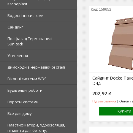
Kronoplast
159652
Водостічні системи
Сайдинг
Поліфасад Термопанелі
SunRock
Утеплення
Димоходи з нержавіючої сталі
Сайдинг Döcke Пане
Віконні системи WDS
D4,5
Будівельні роботи
202,92 ₴
Воротні системи
Під замовлення
Оптом і 
Купити
Все для дому
Пластифікатори, гідроізоляція,
пігменти для бетону,