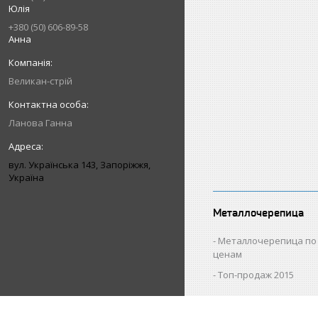
Юлія
+380 (50) 606-89-58
Анна
Великан-стрій
Ланова Ганна
вул. Українська 143, Запоріжжя,
Україна
Металлочерепица
Металлочерепица по
ценам
Топ-продаж 2015