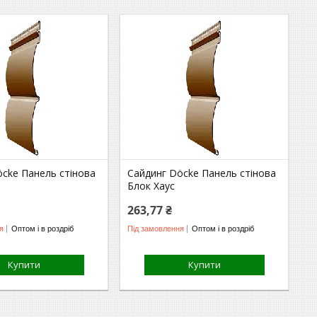
öcke Панель стінова
Сайдинг Döcke Панель стінова
Блок Хаус
263,77 ₴
я
Оптом і в роздріб
Під замовлення
Оптом і в роздріб
Купити
Купити