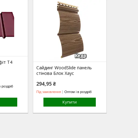
фіт Т4
Сайдинг WoodSlide панель
стінова Блок Хаус
294,95 ₴
в роздріб
Під замовлення
Оптом і в роздріб
Купити