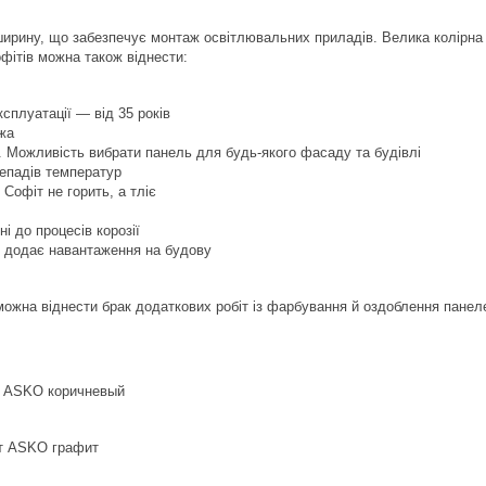
ирину, що забезпечує монтаж освітлювальних приладів. Велика колірна
офітів можна також віднести:
ксплуатації — від 35 років
жа
. Можливість вибрати панель для будь-якого фасаду та будівлі
репадів температур
Софіт не горить, а тліє
і до процесів корозії
е додає навантаження на будову
можна віднести брак додаткових робіт із фарбування й оздоблення панел