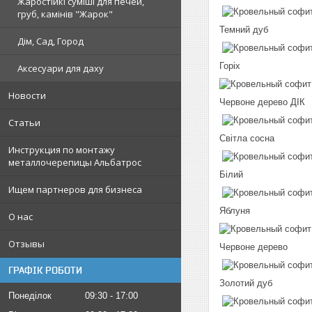
Жаростійкі суміші для печей,
груб, камінів "Жарок"
Темний дуб
Дім, Сад, Город
Горіх
Аксесуари для даху
Новости
Червоне дерево ДІК
Статьи
Світла сосна
Инструкция по монтажу
металлочерепицы Альбатрос
Білий
Ищем партнеров для бизнеса
Яблуня
О нас
Отзывы
Червоне дерево
ГРАФІК РОБОТИ
Золотий дуб
Понеділок
09:30
17:00