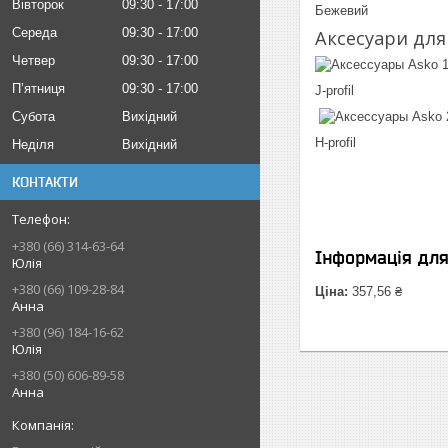
Вівторок
09:30
17:00
Бежевий
Середа
09:30
17:00
Аксесуари для
Четвер
09:30
17:00
Пʼятниця
09:30
17:00
J-profil
Субота
Вихідний
H-profil
Неділя
Вихідний
КОНТАКТИ
+380 (66) 314-63-64
Інформація дл
Юлія
+380 (66) 109-28-84
Ціна:
357,56 ₴
Анна
+380 (96) 184-16-62
Юлія
+380 (50) 606-89-58
Анна