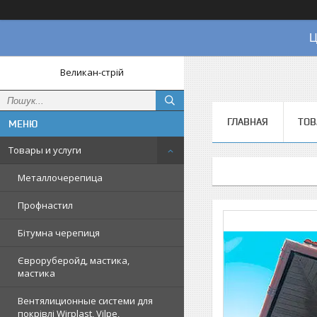
Ц
Великан-стрій
ГЛАВНАЯ
ТОВ
Товары и услуги
Металлочерепица
Профнастил
Бітумна черепиця
Євроруберойд, мастика,
мастика
Вентялиционные системи для
покрівлі Wirplast, Vilpe,