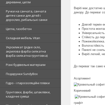
деревини, цегли
Виріб має достатню ш
Ручки на санчата, санчата
декору. До переваг с
дитячі санки для дітей і
дорослих, рибальські санки
Довгий термін е
Цегла, газобетон
Простота монта
Універсальність
Стійкість до пе
Складная мебель Vitan
Пожежобезпека. 
Вологостійкість
Укрсиликат (рідке скло,
Панелі не схильн
акрилова фарба силікатна
Виріб легкий, н
фарба силікатна грунтовка)
Різні будівельні матеріали
До переваг так само 
Подарунки SundyBox
Асортимент
Гідро - і пароізоляційні плівки
Коричневий
Грунтовки, фарби, шпаклівки,
кладочні суміші
графіт