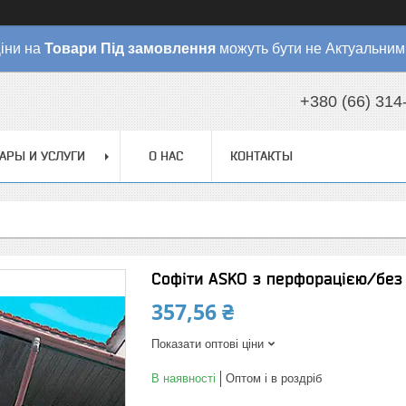
іни на
Товари
Під замовлення
можуть бути не Актуальним
+380 (66) 314
АРЫ И УСЛУГИ
О НАС
КОНТАКТЫ
Софіти ASKO з перфорацією/без 
357,56 ₴
Показати оптові ціни
В наявності
Оптом і в роздріб