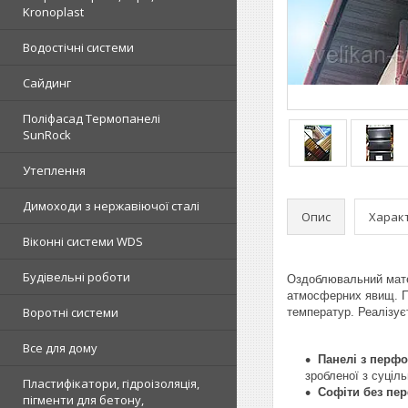
Kronoplast
Водостічні системи
Сайдинг
Поліфасад Термопанелі
SunRock
Утеплення
Димоходи з нержавіючої сталі
Опис
Харак
Віконні системи WDS
Будівельні роботи
Оздоблювальний матер
атмосферних явищ. Пе
Воротні системи
температур. Реалізує
Все для дому
Панелі з перф
зробленої з суціл
Пластифікатори, гідроізоляція,
Софіти без пер
пігменти для бетону,