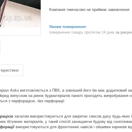
Компанія тимчасово не приймає замовлення
повернення товару протягом 14 днів
за раху
теристики
іал Asko виготовляється з ПВХ, а зовнішній його бік має додатковий за
ред випуском на ринок будматеріалів панелі проходять випробування на 
ться з перфорацією, без перфорації:
орацією
загалом використовуються для закритих свесов даху будь-яких б
ьних бітумних матеріалів, у такий спосіб захищаючи будову від скоплюван
форації
використовуються для фронтонних навісів і обшивки карнизів від