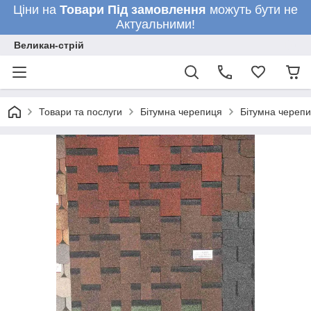
Ціни на
Товари
Під замовлення
можуть бути не
Актуальними!
Великан-стрій
Товари та послуги
Бітумна черепиця
Бітумна черепи