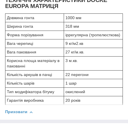
EUROPA МАТРИЦЯ
Довжина гонта
1000 мм
Ширина гонта
318 мм
Форма порізування
іррегулярна (тропелюсткова)
Вага черепиці
9 кг/м2.кв
Вага паковання
27 кг/м.кв.
Корисна площа матеріалу в
3 м.кв.
пакованні
Кількість аркушів в пачці
22 перегони
Кількість шарів
1 шар
Тип модифікатора бітуму
окислений
Гарантія виробника
20 років
Приховати