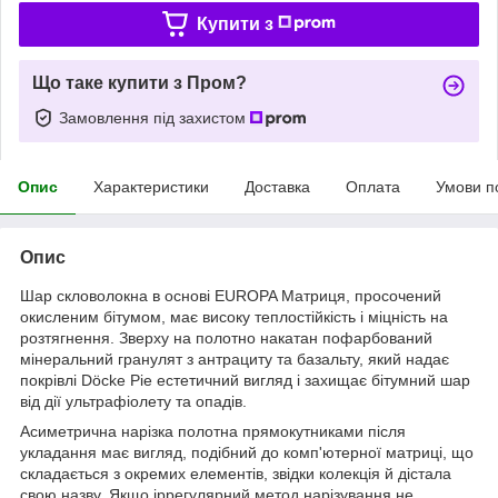
Купити з
Що таке купити з Пром?
Замовлення під захистом
Опис
Характеристики
Доставка
Оплата
Умови п
Опис
Шар скловолокна в основі EUROPA Матриця, просочений
окисленим бітумом, має високу теплостійкість і міцність на
розтягнення. Зверху на полотно накатан пофарбований
мінеральний гранулят з антрациту та базальту, який надає
покрівлі Döcke Pie естетичний вигляд і захищає бітумний шар
від дії ультрафіолету та опадів.
Асиметрична нарізка полотна прямокутниками після
укладання має вигляд, подібний до комп'ютерної матриці, що
складається з окремих елементів, звідки колекція й дістала
свою назву. Якщо іррегулярний метод нарізування не