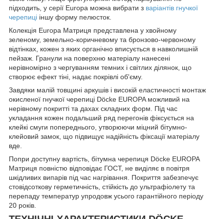
підходить, у серії Europa можна вибрати з
варіантів гнучкої
черепиці
іншу форму пелюсток.
Колекція Europa Матриця представлена у хвойному
зеленому, земельно-коричневому та бронзово-червоному
відтінках, кожен з яких органічно вписується в навколишній
пейзаж. Гранули на поверхню матеріалу нанесені
нерівномірно з чергуванням темних і світлих ділянок, що
створює ефект тіні, надає покрівлі об'єму.
Завдяки малій товщині аркушів і високій еластичності монтаж
окисленої гнучкої черепиці Döcke EUROPA можливий на
нерівному покритті та дахах складних форм. Під час
укладання кожен подальший ряд перегонів фіксується на
клейкі смуги попереднього, утворюючи міцний бітумно-
клейовий замок, що підвищує надійність фіксації матеріалу
вде.
Попри доступну вартість, бітумна черепиця Döcke EUROPA
Матриця повністю відповідає ГОСТ, не виділяє в повітря
шкідливих випарів під час нагрівання. Покриття забезпечує
стовідсоткову герметичність, стійкість до ультрафіолету та
перепаду температур упродовж усього гарантійного періоду
20 років.
ТЕХНІЧНІ ХАРАКТЕРИСТИКИ DÖCKE