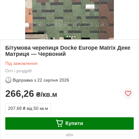
Бітумова черепиця Docke Europe Matrix Деке
Матриця — Червоний
Під замовлення
Опт і роздріб
Відправка з
22 серпня 2026
266,26
₴/кв.м
207,68 ₴
від 50 кв.м
Купити
або