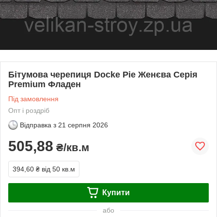
Бітумова черепиця Docke Pie Женєва Серія
Premium Фладен
Під замовлення
Опт і роздріб
Відправка з
21 серпня 2026
505,88
₴/кв.м
394,60 ₴
від 50 кв.м
Купити
або