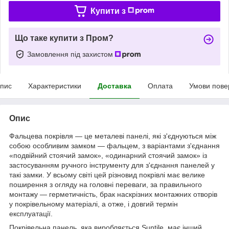
Купити з
Що таке купити з Пром?
Замовлення під захистом
пис
Характеристики
Доставка
Оплата
Умови пове
Опис
Фальцева покрівля — це металеві панелі, які з'єднуються між
собою особливим замком — фальцем, з варіантами з'єднання
«подвійний стоячий замок», «одинарний стоячий замок» із
застосуванням ручного інструменту для з'єднання панелей у
такі замки. У всьому світі цей різновид покрівлі має велике
поширення з огляду на головні переваги, за правильного
монтажу — герметичність, брак наскрізних монтажних отворів
у покрівельному матеріалі, а отже, і довгий термін
експлуатації.
Покрівельна панель, яка виробляється Suntile, має інший