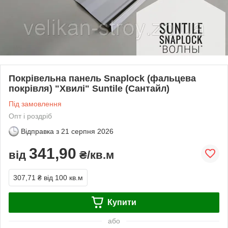
Покрівельна панель Snaplock (фальцева
покрівля) "Хвилі" Suntile (Сантайл)
Під замовлення
Опт і роздріб
Відправка з
21 серпня 2026
341,90
від
₴/кв.м
307,71 ₴
від 100 кв.м
Купити
або