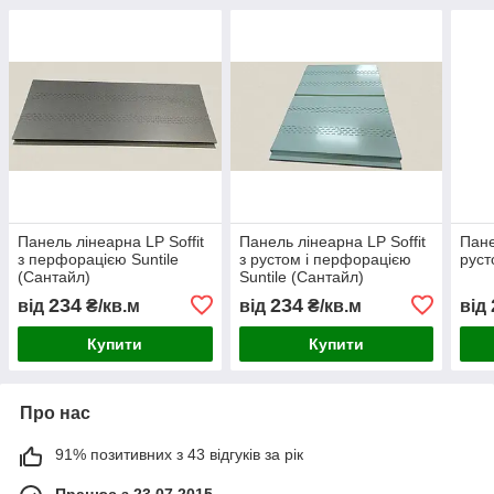
Панель лінеарна LP Soffit
Панель лінеарна LP Soffit
Пане
з перфорацією Suntile
з рустом і перфорацією
руст
(Сантайл)
Suntile (Сантайл)
234
234
від
₴/кв.м
від
₴/кв.м
від
Купити
Купити
Про нас
91% позитивних з 43 відгуків за рік
Працює з 23.07.2015