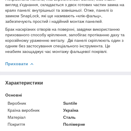
вигляд з'єднання, складається з двох готових частин замка на
краях панелі: внутрішньої та зовнішньої. Отже, панелі із
замком SnapLock, які ще називають «клік-фальц»,
забезпечують простий і надійний монтаж панелей.
Брак наскрізних отворів на поверхні, завдяки використанню
прихованого способу кріплення, запобігає протіканню даху та
корозійному ураженню металу. Дві панелі скріплюють один з
одним без застосування спеціального інструмента. Це
неабияк заощаджує час монтажу фальцевої покрівлі.
Приховати
Характеристики
Основні
Виробник
Suntile
Країна виробник
Україна
Матеріал
Сталь
Покриття
Полімерне