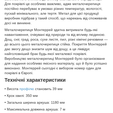
Для покрівлі це особливо важливо, адже металочерепиця
постійно перебуває в умовах різних температур, вологості,
пускай мінімального, але тертя. Метал для цієї продукції
виробник підібрав у такий спосіб, що нарекань від споживачів
досі не виникне.
Металочерепиця Монтеррей здатна витримати будь-які
навантаження, очікувані від природи та від впливу людиною.
Дощ, сніг, град, роса, сухе листя, пил, різні хімічні речовини —
до всього цього металочерепиця стійка. Покриття Монтеррей
дає змогу дещо знизити шум від дощу, а це ліквідує
найголовніший брак будь-якої металевої покрівлі.
Виробництво металочерепиці Монтеррей було організоване
для надання особливо якісного матеріалу, що й було успішно
виконано. Монтеррей сьогодні є вибором номер один для
покрівлі в Європі.
Технічні характеристики
• Висота
профілю
становить 39 мм
• Крок хвилі: 350 мм
• Загальна ширина аркуша: 1180 мм
• Максимальна довжина аркуша: 7 м