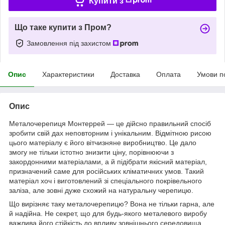
Купити з
Що таке купити з Пром?
Замовлення під захистом
Опис
Характеристики
Доставка
Оплата
Умови п
Опис
Металочерепиця Монтеррей — це дійсно правильний спосіб
зробити свій дах неповторним і унікальним. Відмітною рисою
цього матеріалу є його вітчизняне виробництво. Це дало
змогу не тільки істотно знизити ціну, порівнюючи з
закордонними матеріалами, а й підібрати якісний матеріал,
призначений саме для російських кліматичних умов. Такий
матеріал хоч і виготовлений зі спеціального покрівельного
заліза, але зовні дуже схожий на натуральну черепицю.
Що вирізняє таку металочерепицю? Вона не тільки гарна, але
й надійна. Не секрет, що для будь-якого металевого виробу
важлива його стійкість до впливу зовнішнього середовища.