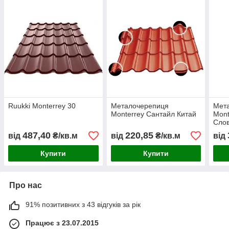
Ruukki Monterrey 30
Металочерепиця
Мет
Monterrey Сантайл Китай
Mont
Сло
487,40
220,85
від
₴/кв.м
від
₴/кв.м
від
Купити
Купити
Про нас
91% позитивних з 43 відгуків за рік
Працює з 23.07.2015