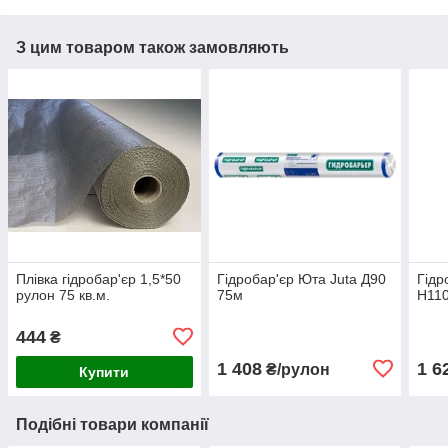
З цим товаром також замовляють
Плівка гідробар'єр 1,5*50
Гідробар'єр Юта Juta Д90
Гідр
рулон 75 кв.м.
75м
Н11
444
₴
1 408
1 6
₴/рулон
Купити
Подібні товари компанії