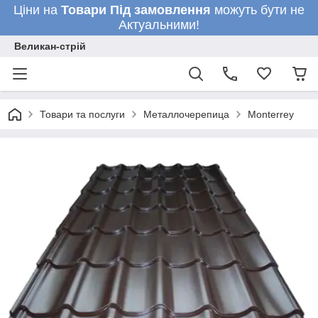
Ціни на
Товари
Під замовлення
можуть бути не
Актуальними!
Великан-стрій
Товари та послуги
Металлочерепица
Monterrey