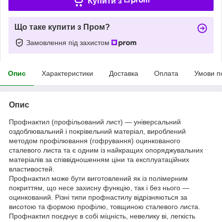
Купити з
Що таке купити з Пром?
Замовлення під захистом
Опис
Характеристики
Доставка
Оплата
Умови п
Опис
Профнактил (профільований лист) — універсальний
оздоблювальний і покрівельний матеріал, вироблений
методом профілювання (гофрування) оцинкованого
сталевого листа та є одним із найкращих опоряджувальних
матеріалів за співвідношенням ціни та експлуатаційних
властивостей.
Профнактил може бути виготовлений як із полімерним
покриттям, що несе захисну функцію, так і без нього —
оцинкований. Різні типи профнастилу відрізняються за
висотою та формою профілю, товщиною сталевого листа.
Профнактил поєднує в собі міцність, невелику ві, легкість