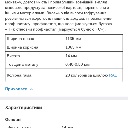
монтажу, довговічність і привабливий зовнішній вигляд
кінцевого продукту за невисокої вартості, порівнюючи з
іншими матеріалами. Залежно від висоти гофрування
розрізняється жорсткість і міцність аркуша, і призначення
профнастилу: профнастил, що несе (маркується буквою
«Н»); стіновий профнастил (маркується буквою «С»).
Ширина повна
1135 мм
Ширина корисна
1065 мм
Висота
14 мм
Товщина металу
0,40-0,50 мм
Колірна гама
20 кольорів за шкалою
RAL
Приховати
Характеристики
Основні
Висота хвилі
14 мм