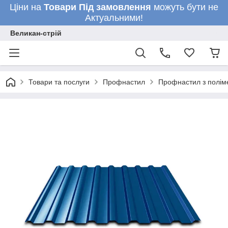
Ціни на
Товари
Під замовлення
можуть бути не
Актуальними!
Великан-стрій
Товари та послуги
Профнастил
Профнастил з полім