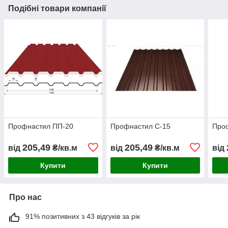
Подібні товари компанії
Профнастил ПП-20
Профнастил С-15
Про
205,49
205,49
від
₴/кв.м
від
₴/кв.м
від
Купити
Купити
Про нас
91% позитивних з 43 відгуків за рік