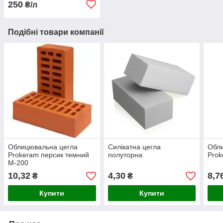
250
₴/л
Подібні товари компанії
Облицювальна цегла
Силікатна цегла
Обл
Prokeram персик темний
полуторна
Prok
М-200
10,32
4,30
8,7
₴
₴
Купити
Купити