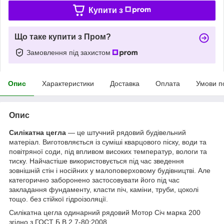
Купити з
Що таке купити з Пром?
Замовлення під захистом
Опис
Характеристики
Доставка
Оплата
Умови п
Опис
Силікатна цегла
— це штучний рядовий будівельний
матеріал. Виготовляється із суміші кварцового піску, води та
повітряної соди, під впливом високих температур, вологи та
тиску. Найчастіше використовується під час зведення
зовнішній стін і носійних у малоповерховому будівництві. Але
категорично заборонено застосовувати його під час
закладання фундаменту, класти піч, каміни, труби, цоколі
тощо. без стійкої гідроізоляції.
Силікатна цегла одинарний рядовий Мотор Січ марка 200
згідно з ГОСТ Б В.2.7-80:2008