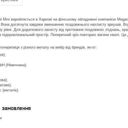
 Mini виробляється в Харкові на фінському обладнанні компанією Megaci
 Вона досягнута завдяки зменшенню поздовжнього нахлисту аркушів. Вод
 рівні. Для додаткового захисту від протікання поздовжніх з'єднань, кр
в підкровлювальний простір. Поперечний зріз повторює вигини хвилі. Це 
очерепиця з різного металу на вибір від брендів, як-от:
ея);
H (Німеччина).
ова);
атове);
c (металік).
я замовлення
м