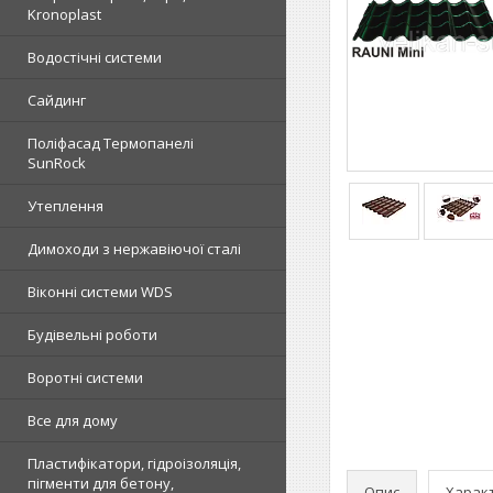
Kronoplast
Водостічні системи
Сайдинг
Поліфасад Термопанелі
SunRock
Утеплення
Димоходи з нержавіючої сталі
Віконні системи WDS
Будівельні роботи
Воротні системи
Все для дому
Пластифікатори, гідроізоляція,
пігменти для бетону,
Опис
Харак