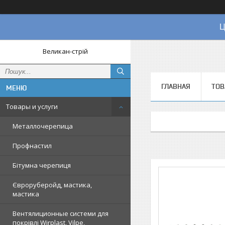
Ц
Великан-стрій
ГЛАВНАЯ
ТОВ
Товары и услуги
Металлочерепица
Профнастил
Бітумна черепиця
Євроруберойд, мастика,
мастика
Вентялиционные системи для
покрівлі Wirplast, Vilpe,