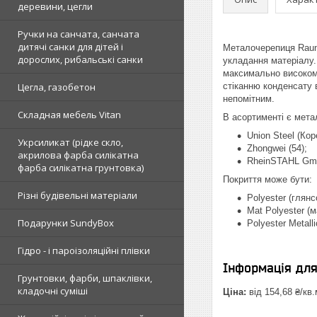
деревини, цегли
Ручки на санчата, санчата
дитячі санки для дітей і
Металочерепиця Rauni
дорослих, рибальські санки
укладання матеріалу.
максимально високому
Цегла, газобетон
стіканню конденсату 
непомітним.
Складная мебель Vitan
В асортименті є метал
Union Steel (Кор
Укрсиликат (рідке скло,
Zhongwei (54);
акрилова фарба силікатна
RheinSTAHL Gmb
фарба силікатна грунтовка)
Покриття може бути:
Різні будівельні матеріали
Polyester (глянс
Mat Polyester (м
Подарунки SundyBox
Polyester Metalli
Гідро - і пароізоляційні плівки
Інформація дл
Грунтовки, фарби, шпаклівки,
кладочні суміші
Ціна:
від 154,68 ₴/кв.