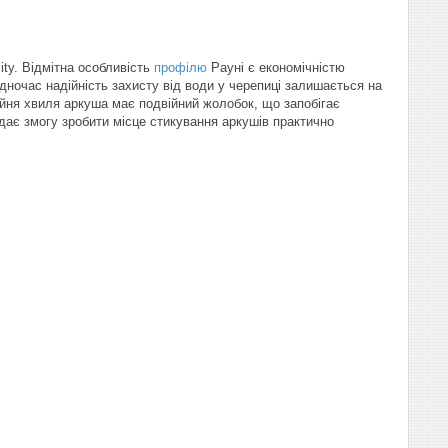
ty. Відмітна особливість
профілю
Рауні є економічністю
ночас надійність захисту від води у черепиці залишається на
айня хвиля аркуша має подвійний жолобок, що запобігає
дає змогу зробити місце стикування аркушів практично