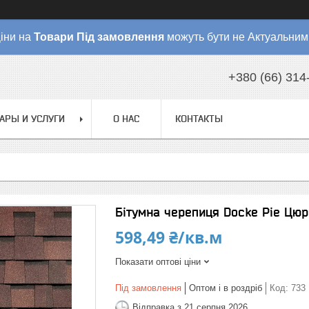
іни на
Товари
Під замовлення
можуть бути не Актуальним
+380 (66) 314
АРЫ И УСЛУГИ
О НАС
КОНТАКТЫ
Бітумна черепиця Docke Pie Цюр
598,49 ₴/кв.м
Показати оптові ціни
Під замовлення
Оптом і в роздріб
Код:
733
Відправка з 21 серпня 2026