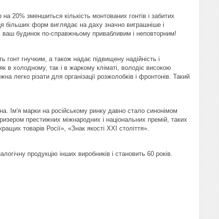
на 20% зменшиться кількість монтованих гонтів і забитих
иця більших форм виглядає на даху значно виграшніше і
ть ваш будинок по-справжньому привабливим і неповторним!
 гонт гнучким, а також надає підвищену надійність і
к в холодному, так і в жаркому кліматі, володіє високою
на легко різати для організації розжолобків і фронтонів. Такий
а. Ім'я марки на російському ринку давно стало синонімом
призером престижних міжнародних і національних премій, таких
ащих товарів Росії», «Знак якості ХХI століття».
огічну продукцію інших виробників і становить 60 років.