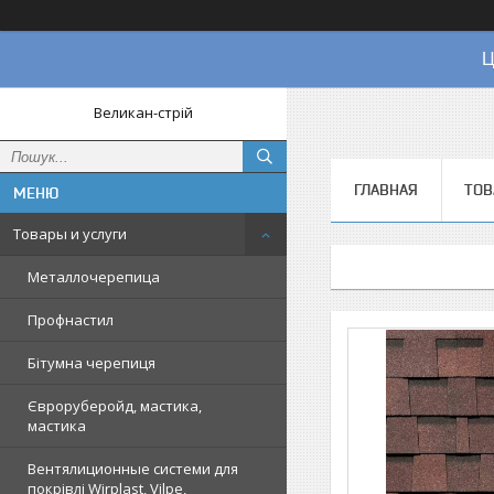
Ц
Великан-стрій
ГЛАВНАЯ
ТОВ
Товары и услуги
Металлочерепица
Профнастил
Бітумна черепиця
Євроруберойд, мастика,
мастика
Вентялиционные системи для
покрівлі Wirplast, Vilpe,