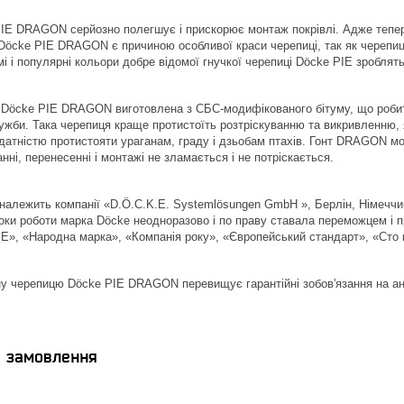
IE DRAGON серйозно полегшує і прискорює монтаж покрівлі. Адже тепер 
 Dӧcke PIE DRAGON є причиною особливої ​​краси черепиці, так як череп
мі і популярні кольори добре відомої гнучкої черепиці Dӧcke PIE зробля
Dӧcke PIE DRAGON виготовлена ​​з СБС-модифікованого бітуму, що робить
ужби. Така черепиця краще протистоїть розтріскуванню та викривленню, я
здатністю протистояти ураганам, граду і дзьобам птахів. Гонт DRAGON мож
нні, перенесенні і монтажі не зламається і не потріскається.
належить компанії «D.Ӧ.C.K.E. Systemlӧsungen GmbH », Берлін, Німеччин
роки роботи марка Döcke неодноразово і по праву ставала переможцем і 
IE», «Народна марка», «Компанія року», «Європейський стандарт», «Сто кр
ну черепицю Dӧcke PIE DRAGON перевищує гарантійні зобов'язання на анал
я замовлення