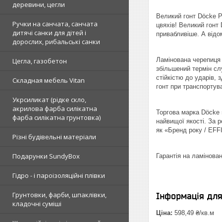
деревини, цегли
Великий гонт Dӧcke P
Ручки на санчата, санчата
цвяхів! Великий гонт
дитячі санки для дітей і
привабливіше. А відо
дорослих, рибальські санки
Ламінована черепиця 
Цегла, газобетон
збільшений термін сл
стійкістю до ударів, 
Складная мебель Vitan
гонт при транспортува
Укрсиликат (рідке скло,
акрилова фарба силікатна
Торгова марка Döcke 
фарба силікатна грунтовка)
найвищої якості. За 
як «Бренд року / EFF
Різні будівельні матеріали
Подарунки SundyBox
Гарантія на ламінова
Гідро - і пароізоляційні плівки
Грунтовки, фарби, шпаклівки,
Інформація дл
кладочні суміші
Ціна:
598,49 ₴/кв.м