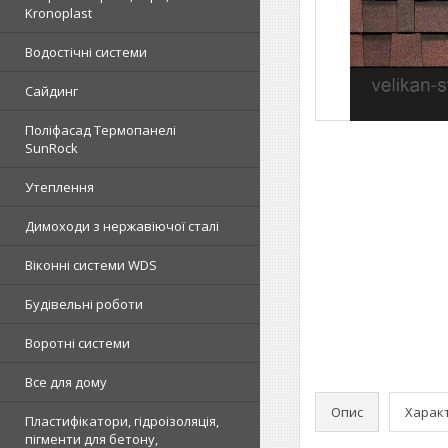
Kronoplast
Водостічні системи
Сайдинг
Поліфасад Термопанелі
SunRock
Утеплення
Димоходи з нержавіючої сталі
Віконні системи WDS
Будівельні роботи
Воротні системи
Все для дому
Опис
Харак
Пластифікатори, гідроізоляція,
пігменти для бетону,