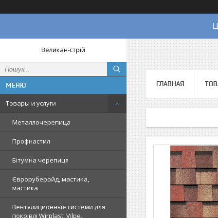
Ц
Великан-стрій
ГЛАВНАЯ
ТОВ
Товары и услуги
Металлочерепица
Профнастил
Бітумна черепиця
Євроруберойд, мастика,
мастика
Вентялиционные системи для
покрівлі Wirplast, Vilpe,