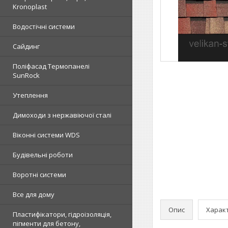
Kronoplast
Водостічні системи
Сайдинг
Поліфасад Термопанелі
SunRock
Утеплення
Димоходи з нержавіючої сталі
Віконні системи WDS
Будівельні роботи
Воротні системи
Все для дому
Опис
Харак
Пластифікатори, гідроізоляція,
пігменти для бетону,