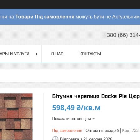
іни на
Товари
Під замовлення
можуть бути не Актуальним
+380 (66) 314
АРЫ И УСЛУГИ
О НАС
КОНТАКТЫ
Бітумна черепиця Docke Pie Цюр
598,49 ₴/кв.м
Показати оптові ціни
Під замовлення
Оптом і в роздріб
Код:
733
Відправка з 21 серпня 2026