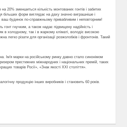
на 20% зменшиться кількість монтованих гонтів і забитих
иця більших форм виглядає на даху значно виграшніше і
ть ваш будинок по-справжньому привабливим і неповторним!
 гонт гнучким, а також надає підвищену надійність і
к в холодному, так і в жаркому кліматі, володіє високою
на легко різати для організації розжолобків і фронтонів. Такий
а. Ім'я марки на російському ринку давно стало синонімом
призером престижних міжнародних і національних премій, таких
ащих товарів Росії», «Знак якості ХХI століття».
огічну продукцію інших виробників і становить 60 років.