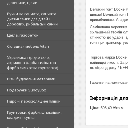
деревини, цегли
Великий гонт Dӧcke P
Ручки на санчата, санчата
цвяхів! Великий гонт
дитячі санки для дітей і
привабливіше. А відо
дорослих, рибальські санки
Ламінована черепиця 
збільшений термін сл
Цегла, газобетон
стійкістю до ударів, 
гонт при транспортува
Складная мебель Vitan
Укрсиликат (рідке скло,
Торгова марка Döcke 
акрилова фарба силікатна
найвищої якості. За 
фарба силікатна грунтовка)
як «Бренд року / EFF
Різні будівельні матеріали
Гарантія на ламінова
Подарунки SundyBox
Інформація дл
Гідро - і пароізоляційні плівки
Ціна:
598,49 ₴/кв.м
Грунтовки, фарби, шпаклівки,
кладочні суміші