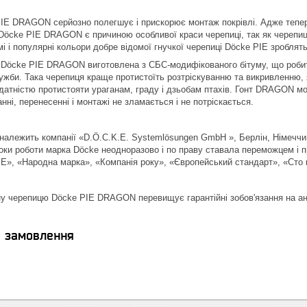
IE DRAGON серйозно полегшує і прискорює монтаж покрівлі. Адже тепер 
 Dӧcke PIE DRAGON є причиною особливої ​​краси черепиці, так як череп
мі і популярні кольори добре відомої гнучкої черепиці Dӧcke PIE зробля
Dӧcke PIE DRAGON виготовлена ​​з СБС-модифікованого бітуму, що робить
ужби. Така черепиця краще протистоїть розтріскуванню та викривленню, я
здатністю протистояти ураганам, граду і дзьобам птахів. Гонт DRAGON мож
нні, перенесенні і монтажі не зламається і не потріскається.
належить компанії «D.Ӧ.C.K.E. Systemlӧsungen GmbH », Берлін, Німеччин
роки роботи марка Döcke неодноразово і по праву ставала переможцем і 
IE», «Народна марка», «Компанія року», «Європейський стандарт», «Сто кр
ну черепицю Dӧcke PIE DRAGON перевищує гарантійні зобов'язання на анал
я замовлення