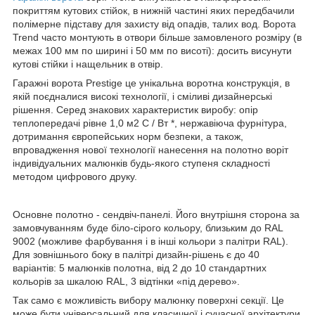
покриттям кутових стійок, в нижній частині яких передбачили
полімерне підставу для захисту від опадів, талих вод. Ворота
Trend часто монтують в отвори більше замовленого розміру (в
межах 100 мм по ширині і 50 мм по висоті): досить висунути
кутові стійки і нащельник в отвір.
Гаражні ворота Prestige це унікальна воротна конструкція, в
якій поєдналися високі технології, і сміливі дизайнерські
рішення. Серед знакових характеристик виробу: опір
теплопередачі рівне 1,0 м2 С / Вт *, нержавіюча фурнітура,
дотримання європейських норм безпеки, а також,
впровадження нової технології нанесення на полотно воріт
індивідуальних малюнків будь-якого ступеня складності
методом цифрового друку.
Основне полотно - сендвіч-панелі. Його внутрішня сторона за
замовчуванням буде біло-сірого кольору, близьким до RAL
9002 (можливе фарбування і в інші кольори з палітри RAL).
Для зовнішнього боку в палітрі дизайн-рішень є до 40
варіантів: 5 малюнків полотна, від 2 до 10 стандартних
кольорів за шкалою RAL, 3 відтінки «під дерево».
Так само є можливість вибору малюнку поверхні секції. Це
може бути універсальний для класичної і сучасної архітектури