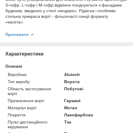
S-гофр. L-гофр і M-гофр відмінно поєднуються з фасадами
будинків, зведених у стилі «модерн». Рідкісна і особливо
стильна прикраса воріт - фільончасті секції формату
«касета».
Приховати
Характеристики
Основні
Виробник
Alutech
Тип виробу
Ворота
Область застосування
Побутові
воріт
Призначення воріт
Гаражні
Матеріал воріт
Метал
Покриття
Лакофарбове
Пульт дистанційного
Так
керування