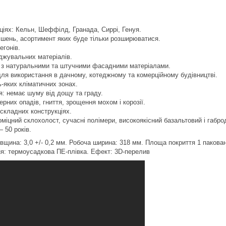
ціях: Кельн, Шеффілд, Гранада, Сиррі, Генуя.
рішень, асортимент яких буде тільки розширюватися.
егонів.
яджувальних матеріалів.
я з натуральними та штучними фасадними матеріалами.
ля використання в дачному, котеджному та комерційному будівництві.
ь-яких кліматичних зонах.
ія: немає шуму від дощу та граду.
ерних опадів, гниття, зрощення мохом і корозії.
складних конструкціях.
оміцний склохолост, сучасні полімери, високоякісний базальтовий і габро
— 50 років.
щина: 3,0 +/- 0,2 мм. Робоча ширина: 318 мм. Площа покриття 1 паковання:
ня: термоусадкова ПЕ-плівка. Ефект: 3D-перелив