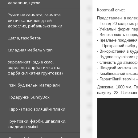
деревини, цегли
Короткий опис:
Ручки на санчата, санчата
Представлені в колек
дитячі санки для дітей і
- Понад 20 колірних 
дорослих, рибальські санки
- Унікальні форми пер
- Висока якість опор
Цегла, газобетон
- Ідеальне поєднанн
— Прекрасний вибір д
Складная мебель Vitan
- Використання в буд
- Чудова звукоізоляц
Укрсиликат (рідке скло,
- Стійкість до атмосф
акрилова фарба силікатна
- Швидкий монтаж на 
фарба силікатна грунтовка)
- Комбінований висок
- Гарантійний термін 
Різні будівельні матеріали
Довжина: 1000 мм. Тов
пакунку: 22. Пакован
Подарунки SundyBox
Гідро - і пароізоляційні плівки
Грунтовки, фарби, шпаклівки,
кладочні суміші