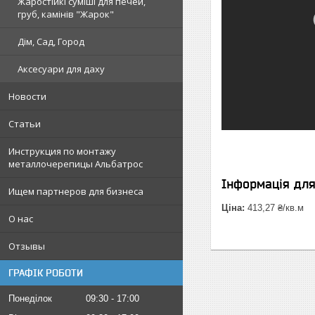
Жаростійкі суміші для печей,
груб, камінів "Жарок"
Дім, Сад, Город
Аксесуари для даху
Новости
Статьи
Инструкция по монтажу
металлочерепицы Альбатрос
Інформація дл
Ищем партнеров для бизнеса
Ціна:
413,27 ₴/кв.м
О нас
Отзывы
ГРАФІК РОБОТИ
Понеділок
09:30
17:00