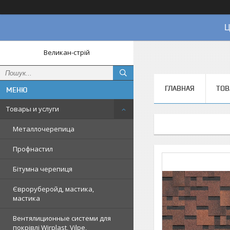
Ц
Великан-стрій
ГЛАВНАЯ
ТОВ
Товары и услуги
Металлочерепица
Профнастил
Бітумна черепиця
Євроруберойд, мастика,
мастика
Вентялиционные системи для
покрівлі Wirplast, Vilpe,