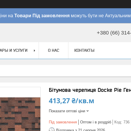
іни на
Товари
Під замовлення
можуть бути не Актуальним
+380 (66) 314
АРЫ И УСЛУГИ
О НАС
КОНТАКТЫ
Бітумова черепиця Docke Pie Ге
413,27 ₴/кв.м
Показати оптові ціни
Під замовлення
Оптом і в роздріб
Код:
736
Відправка з 21 серпня 2026