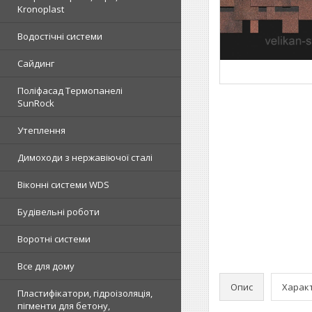
Kronoplast
Водостічні системи
Сайдинг
Поліфасад Термопанелі
SunRock
Утеплення
Димоходи з нержавіючої сталі
Віконні системи WDS
Будівельні роботи
Воротні системи
Все для дому
Опис
Харак
Пластифікатори, гідроізоляція,
пігменти для бетону,