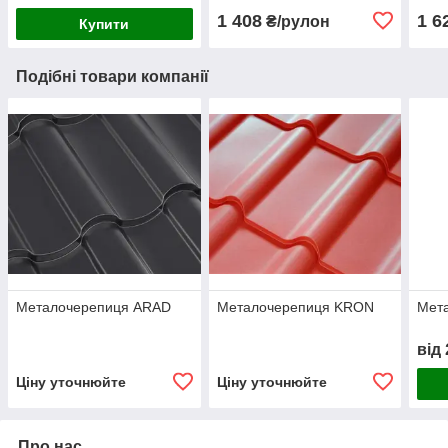
1 408
1 6
₴/рулон
Купити
Подібні товари компанії
Металочерепиця ARAD
Металочерепиця KRON
Мета
від
Ціну уточнюйте
Ціну уточнюйте
Про нас