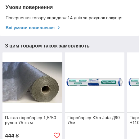
Умови повернення
Повернення товару впродовж 14 днів за рахунок покупця
Всі умови повернення
З цим товаром також замовляють
Плівка гідробар'єр 1,5*50
Гідробар'єр Юта Juta Д90
Гідр
рулон 75 кв.м.
75м
Н11
444
₴