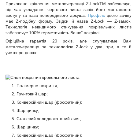
Приховане кріплення металочерепиці Z-LockTM забезпечує,
під час укладання чергового листа зачіп його монтажного
виступу та паза попереднього аркуша.
Профіль
цього зачіпу
має Z-подібну форму. Звідси й назва Z-Lock — Z-замок.
Технологія невидимого стикування покрівельних листів
забезпечує 100% герметичність Вашої покрівлі.
Офіційна гарантія 20 років, але слугуватиме Вам
металочерепиця за технологією Z-lock у два, три, а то й
учетверо довше.
Полімерне покриття;
Ґрунтовий шар;
Конверсійний шар (фосфатний);
Шар цинку;
Сталевий холоднокатаний лист;
Шар цинку;
Конверсійний шар (фосфатний);