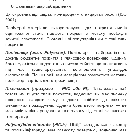
Занизький шар забарвлення
Ця сировина відповідає міжнародним стандартам якості (ISO
9001).
Полімерні матеріали, використовувані для покриття листів
оцинкованої сталі, надають покрівлі з металу необхідні
захисні властивості. Сьогодні найпопулярнішими є такі типи
покриттів:
Поліестер (англ. Polyester).
Поліестер — найпростіше та
досить бюджетне покриття з глянсовою поверхнею. Єдиним
його недоліком є недостатньо висока стійкість до пошкоджень
під час транспортування, встановлення, унаслідок
експлуатації. Більш надійним матеріалом вважається матовий
поліестер, вартість якого трохи вища.
Пластизол (прикраса — PVC або Pl).
Пластизол є най
товстішим із усіх типів покриттів, водночас він має тиснену
поверхню, завдяки чому є досить стійким до всіляких
механічних пошкоджень. Єдиний брак цього покриття — це
можливість відшаровування пластизолу від сталі за високих
температур.
Polyvinylidenefluoride (PVDF).
ПВДФ складається з акрилу
та полівінілфториду, має глянсову поверхню, водночас має