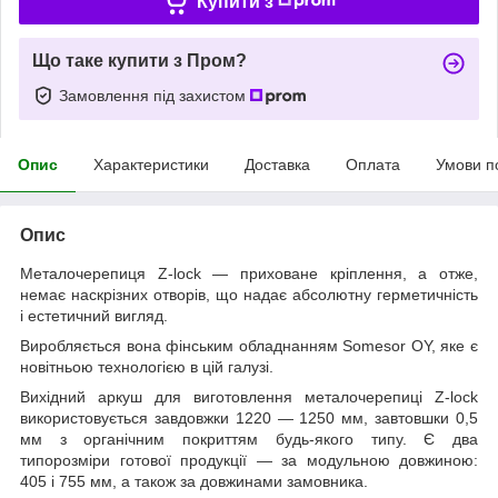
Купити з
Що таке купити з Пром?
Замовлення під захистом
Опис
Характеристики
Доставка
Оплата
Умови п
Опис
Металочерепиця Z-lock — приховане кріплення, а отже,
немає наскрізних отворів, що надає абсолютну герметичність
і естетичний вигляд.
Виробляється вона фінським обладнанням Somesor OY, яке є
новітньою технологією в цій галузі.
Вихідний аркуш для виготовлення металочерепиці Z-lock
використовується завдовжки 1220 — 1250 мм, завтовшки 0,5
мм з органічним покриттям будь-якого типу. Є два
типорозміри готової продукції — за модульною довжиною:
405 і 755 мм, а також за довжинами замовника.