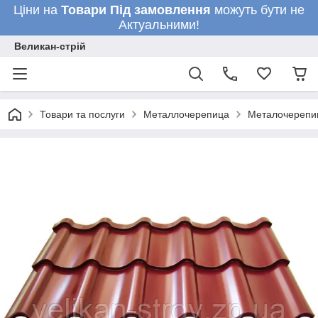
Ціни на
Товари
Під замовлення
можуть бути не
Актуальними!
Великан-стрій
Товари та послуги
Металлочерепица
Металочерепи