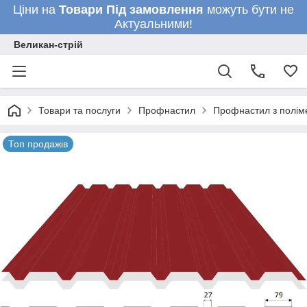
Ціни на
Товари
Під замовлення
можуть бути не
Актуальними!
Великан-стрій
Товари та послуги
Профнастил
Профнастил з полім
Топ продажів