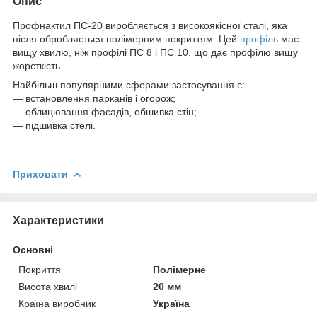
Опис
Профнактил ПС-20 виробляється з високоякісної сталі, яка
після обробляється полімерним покриттям. Цей
профіль
має
вищу хвилю, ніж профілі ПС 8 і ПС 10, що дає профілю вищу
жорсткість.
Найбільш популярними сферами застосування є:
― встановлення парканів і огорож;
― облицювання фасадів, обшивка стін;
— підшивка стелі.
Приховати
Характеристики
Основні
Покриття
Полімерне
Висота хвилі
20 мм
Країна виробник
Україна