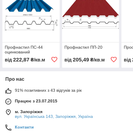
Профнастил ПС-44
Профнастил ПП-20
Про
оцинкований
222,87
205,49
від
₴/кв.м
від
₴/кв.м
від
Про нас
91% позитивних з 43 відгуків за рік
Працює з 23.07.2015
м. Запоріжжя
вул. Українська 143, Запоріжжя, Україна
Контакти