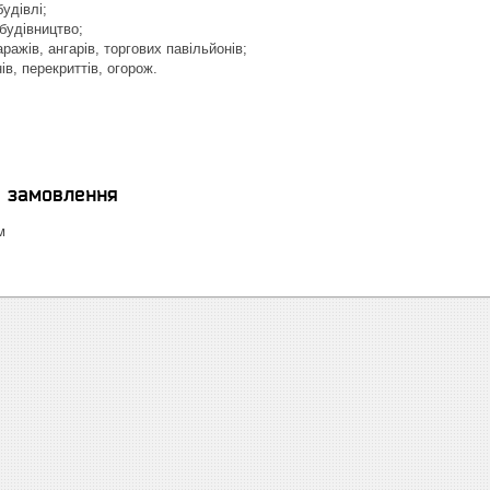
удівлі;
будівництво;
ражів, ангарів, торгових павільйонів;
ів, перекриттів, огорож.
я замовлення
м