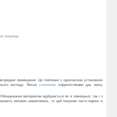
нок покупця
всередині приміщення. Це пов'язано з одночасною установкою
шнього вигляду. Якісне
утеплення
гофролістиками дає змогу
Облицювання матеріалом відбувається як із зовнішньої, так і з
азнають великих навантажень, то цей показник часто варіює в