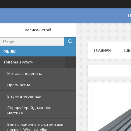
Ц
Великан-стрій
ГЛАВНАЯ
ТОВ
Товары и услуги
Металлочерепица
Профнастил
Бітумна черепиця
Євроруберойд, мастика,
мастика
Вентялиционные системи для
покрівлі Wirplast, Vilpe,