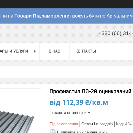
іни на
Товари
Під замовлення
можуть бути не Актуальним
+380 (66) 314
АРЫ И УСЛУГИ
О НАС
КОНТАКТЫ
Профнастил ПС-20 оцинкований
від
112,39 ₴/кв.м
Показати оптові ціни
Під замовлення
Оптом і в роздріб
Код:
424
Відправка з 22 серпня 2026