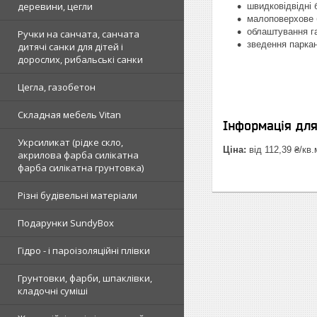
деревини, цегли
швидковідвідні б
малоповерхове 
облаштування га
Ручки на санчата, санчата
зведення паркан
дитячі санки для дітей і
дорослих, рибальські санки
Цегла, газобетон
Складная мебель Vitan
Інформація дл
Укрсиликат (рідке скло,
Ціна:
від 112,39 ₴/кв.
акрилова фарба силікатна
фарба силікатна грунтовка)
Різні будівельні матеріали
Подарунки SundyBox
Гідро - і пароізоляційні плівки
Грунтовки, фарби, шпаклівки,
кладочні суміші