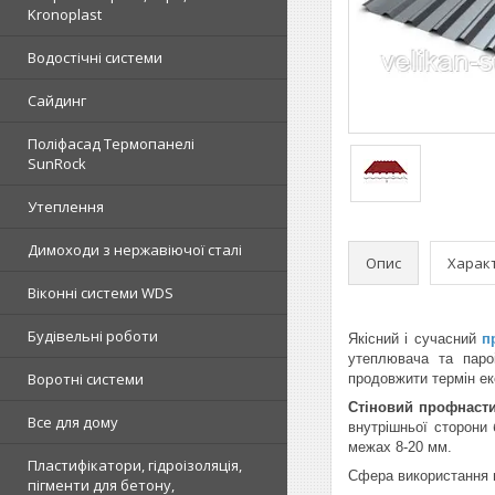
Kronoplast
Водостічні системи
Сайдинг
Поліфасад Термопанелі
SunRock
Утеплення
Димоходи з нержавіючої сталі
Опис
Харак
Віконні системи WDS
Будівельні роботи
Якісний і сучасний
п
утеплювача та паро
Воротні системи
продовжити термін екс
Стіновий профнаст
Все для дому
внутрішньої сторони 
межах 8-20 мм.
Пластифікатори, гідроізоляція,
Сфера використання 
пігменти для бетону,