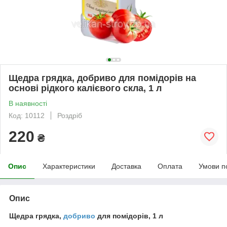
Щедра грядка, добриво для помідорів на
основі рідкого калієвого скла, 1 л
В наявності
Код: 10112
Роздріб
220
₴
Опис
Характеристики
Доставка
Оплата
Умови п
Опис
Щедра грядка,
добриво
для помідорів, 1 л