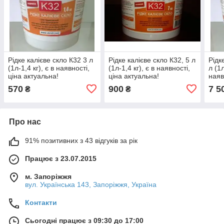
Рідке калієве скло К32 3 л
Рідке калієве скло К32, 5 л
Рідк
(1л-1,4 кг), є в наявності,
(1л-1,4 кг), є в наявності,
л (1л
ціна актуальна!
ціна актуальна!
наяв
570
900
7 5
₴
₴
Про нас
91% позитивних з 43 відгуків за рік
Працює з 23.07.2015
м. Запоріжжя
вул. Українська 143, Запоріжжя, Україна
Контакти
Сьогодні працює з 09:30 до 17:00