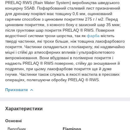
PRELAQ RWS (Rain Water System) виробництва шведського
концерну SSAB. Пофарбований сталевий лист призначений
для дренажу покрівлі має товщину 0,6 мм, оцинкований
гарячим способом з цинковим покриттям 275 г / м2. Перед
цинковим покриттям, з кожного боку є захисний шар 35 мкм;
після грунтовки шар покриття PRELAQ ® RWS. Поверхня
водостічної системи трохи шорстка, так як
фарба
містить
тверді частинки, які трохи більше, ніж товщина лакофарбового
покриття. Частинки складаються з поліакрилу, які надзвичайно
міцні і стійкі до атмосферних впливів і ультрафіолетового
випромінювання. Вони вбудовані в полімерне покриття і
надають PRELAQ ® RWS поверхню, стійку до зношування й
подряпин, при цьому лакофарбове покриття ще й дуже
гнучке. Частинки також служать в якості мастила в пресових
операціях, полегшуючи обробку PRELAQ ® RWS.
Приховати
Характеристики
Основні
Виробник
Flamingo