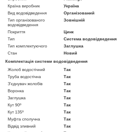
Країна виробник
Україна
Вид водовідведення
Організований
Тип організованого
Зовнішній
водовідведення
Покриття
Цинк
Тип
Система водовідведення
Тип комплектуючого
Заглушка
Стан
Новий
Комплектація системи водовідведення
Жолоб водостічний
Так
Труба водостічна
Так
З'єднувач жолобів
Так
Воронка
Так
Заглушка
Так
Кут 90º
Так
Кут 135º
Так
Муфта сполучна
Так
Відвід зливний
Так