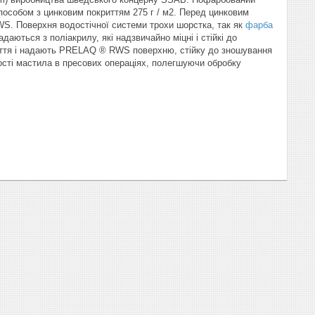
пособом з цинковим покриттям 275 г / м2. Перед цинковим
WS. Поверхня водостічної системи трохи шорстка, так як
фарба
аються з поліакрилу, які надзвичайно міцні і стійкі до
иття і надають PRELAQ ® RWS поверхню, стійку до зношування
ості мастила в пресових операціях, полегшуючи обробку