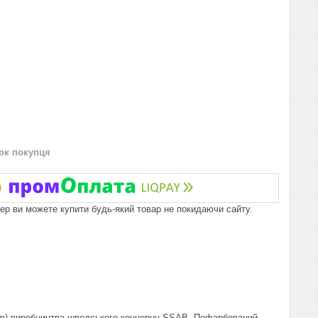
нок покупця
пер ви можете купити будь-який товар не покидаючи сайту.
em) виробництва шведського концерну SSAB. Пофарбований