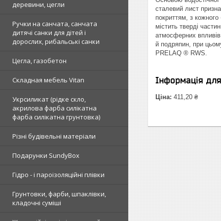
деревини, цегли
сталевий лист призна
покриттям, з кожного
Ручки на санчата, санчата
містить тверді частин
дитячі санки для дітей і
атмосферних впливів
дорослих, рибальські санки
й подряпин, при цьом
PRELAQ ® RWS.
Цегла, газобетон
Інформація дл
Складная мебель Vitan
Ціна:
411,20 ₴
Укрсиликат (рідке скло,
акрилова фарба силікатна
фарба силікатна грунтовка)
Різні будівельні матеріали
Подарунки SundyBox
Гідро - і пароізоляційні плівки
Грунтовки, фарби, шпаклівки,
кладочні суміші