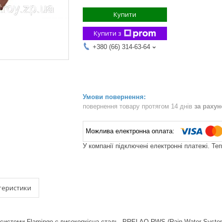
Купити
Купити з
+380 (66) 314-63-64
повернення товару протягом 14 днів
за раху
У компанії підключені електронні платежі. Те
теристики
 системи Flamingo є високоякісна сталь, PRELAQ RWS (Rain Water Syst