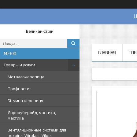
Ц
Великан-стрій
ГЛАВНАЯ
ТОВ
Товары и услуги
Металлочерепица
Профнастил
Бітумна черепиця
Євроруберойд, мастика,
мастика
Вентялиционные системи для
покрівлі Wirplast, Vilpe,