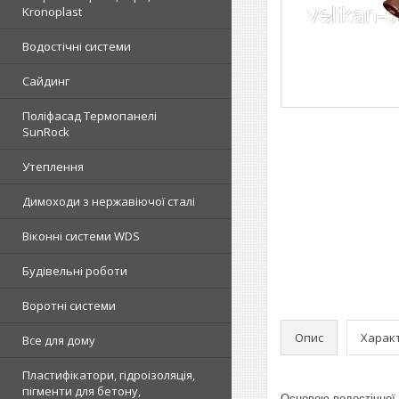
Kronoplast
Водостічні системи
Сайдинг
Поліфасад Термопанелі
SunRock
Утеплення
Димоходи з нержавіючої сталі
Віконні системи WDS
Будівельні роботи
Воротні системи
Опис
Харак
Все для дому
Пластифікатори, гідроізоляція,
пігменти для бетону,
Основою водостічної