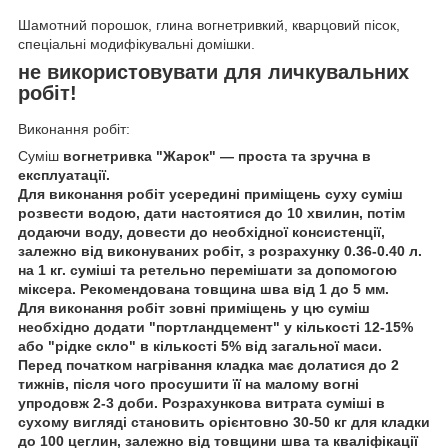
Шамотний порошок, глина вогнетривкий, кварцовий пісок,
спеціальні модифікувальні домішки.
не використовувати для личкувальних
робіт!
Виконання робіт:
Суміш
вогнетривка "Жарок" — проста та зручна в
експлуатації.
Для виконання робіт усередині приміщень суху суміш
розвести водою, дати настоятися до 10 хвилин, потім
додаючи воду, довести до необхідної консистенції,
залежно від виконуваних робіт, з розрахунку 0.36-0.40 л.
на 1 кг. суміші та ретельно перемішати за допомогою
міксера. Рекомендована товщина шва від 1 до 5 мм.
Для виконання робіт зовні приміщень у цю суміш
необхідно додати "портландцемент" у кількості 12-15%
або "рідке скло" в кількості 5% від загальної маси.
Перед початком нагрівання кладка має долатися до 2
тижнів, після чого просушити її на малому вогні
упродовж 2-3 доби. Розрахункова витрата суміші в
сухому вигляді становить орієнтовно 30-50 кг для кладки
до 100 цеглин, залежно від товщини шва та кваліфікації