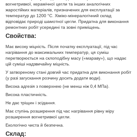
вогнетривкої, керамічної цегли та інших аналогічних
жаростійких матеріалів, призначених для експлуатації за
температур до 1200 °C. Хіміко-мінералогічний склад
відповідає природі шамотної цегли. Придатна для виконання
ремонтних робіт усередині та зовні приміщень.
Свойства:
Має високу міцність. Після початку експлуатації, під час
нагрівання до максимальних температур, ця суміш
перетворюється на склоподібну масу («мараву»), що надає
цій суміші надзвичайну міцність.
У затвореному стані довгий час придатна для виконання робіт
(у разі загускання розчину досить додати води).
Висока адгезія з поверхнею (не менш ніж 0,4 МПа).
Висока пластичність.
Не дає тріщин і зсідання.
Має ступінь розширення під час нагрівання рівну міру
розширення вогнетривкої цегли.
Екологічно чиста й безпечна.
Склад: