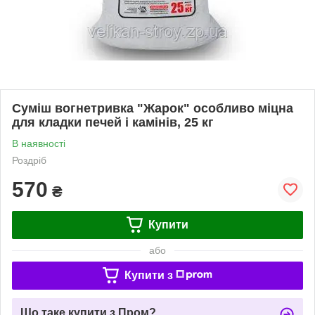
Суміш вогнетривка "Жарок" особливо міцна
для кладки печей і камінів, 25 кг
В наявності
Роздріб
570
₴
Купити
або
Купити з
Що таке купити з Пром?