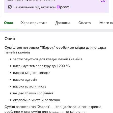
Замовлення під захистом
Опис
Характеристики
Доставка
Оплата
Умови п
Опис
Суміш вогнетривка "Жарок" особливо міцна для кладки
печей і камінів
застосовується для кладки печей і камінів
витримує температуру до 1200 °C
висока міцність кладки
висока адгезія
висока пластичність
не дає тріщин і зсідання
екологічно чиста й безпечна
Суміш вогнетривка "Жарок" — спеціалізована вогнетривка
особливо міцна суміш для кладання та кріплення