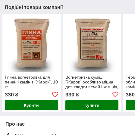
Подібні товари компанії
Глина вогнетривка для
Вогнетривка суміш
Терм
печей і камінів "Жарок", 10
"Жарок" особливо міцна
обли
кг
для кладки печей і камінів,
камі
10 кг
330
330
360
₴
₴
Купити
Купити
Про нас