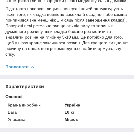
вогнетривка глина, кварцовий пісок і модифікувальні домішки.
Підготовка поверхні: лицьові поверхні печей оштукатурують
після того, як кладка повністю висохла й осад печі або каміна
припинився (не менш ніж 1 місяць після завершення кладки).
Поверхні печі ретельно очищають від пилу та залишків
духмяного розчину, шви кладки бажано розчистити та
видалити розчин на глибину 5-10 мм. Це потрібно для того,
щоб у швах краще заклинився розчин. Для кращого зміцнення
розчину на стінах печі рекомендується набити армувальну
сітку.
Приховати
Характеристики
Основні
Країна виробник
Україна
Вага
10 кг
Упаковка
Мішок