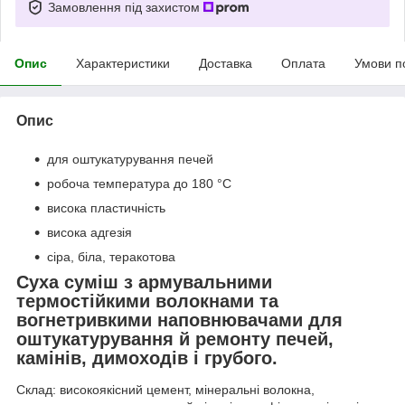
Замовлення під захистом
Опис
Характеристики
Доставка
Оплата
Умови п
Опис
для оштукатурування печей
робоча температура до 180 °C
висока пластичність
висока адгезія
сіра, біла, теракотова
Суха суміш з армувальними
термостійкими волокнами та
вогнетривкими наповнювачами для
оштукатурування й ремонту печей,
камінів, димоходів і грубого.
Склад: високоякісний цемент, мінеральні волокна,