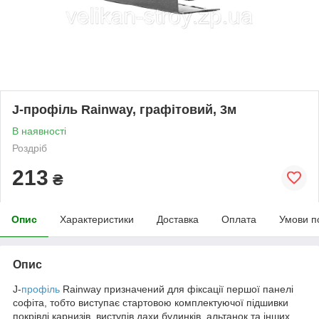
J-профіль Rainway, графітовий, 3м
В наявності
Роздріб
213
₴
Опис
Характеристики
Доставка
Оплата
Умови п
Опис
J-
профіль
Rainway призначений для фіксації першої панелі
софіта, тобто виступає стартовою комплектуючої підшивки
покрівлі карнизів, виступів дахи будинків, альтанок та інших