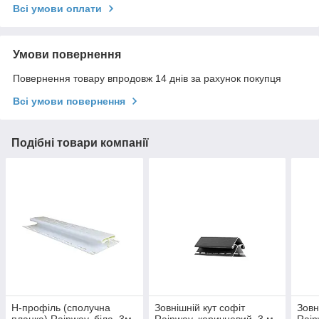
Всі умови оплати
Умови повернення
Повернення товару впродовж 14 днів за рахунок покупця
Всі умови повернення
Подібні товари компанії
Н-профіль (сполучна
Зовнішній кут софіт
Зовн
планка) Rainway, біла, 3м
Rainway, коричневий, 3 м
Rain