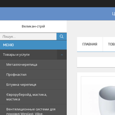
Ц
Великан-стрій
ГЛАВНАЯ
ТОВ
Товары и услуги
Металлочерепица
Профнастил
Бітумна черепиця
Євроруберойд, мастика,
мастика
Вентялиционные системи для
покрівлі Wirplast, Vilpe,