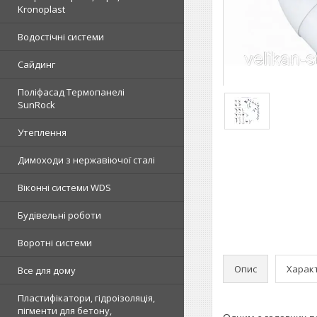
Kronoplast
Водостічні системи
Сайдинг
Поліфасад Термопанелі
SunRock
Утеплення
Димоходи з нержавіючої сталі
Віконні системи WDS
Будівельні роботи
Воротні системи
Опис
Харак
Все для дому
Пластифікатори, гідроізоляція,
пігменти для бетону,