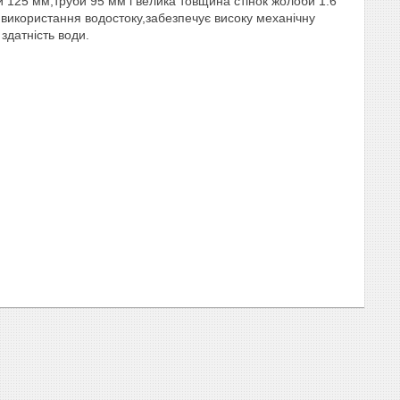
 125 мм,труби 95 мм і велика товщина стінок жолоби 1.6
 використання водостоку,забезпечує високу механічну
 здатність води.