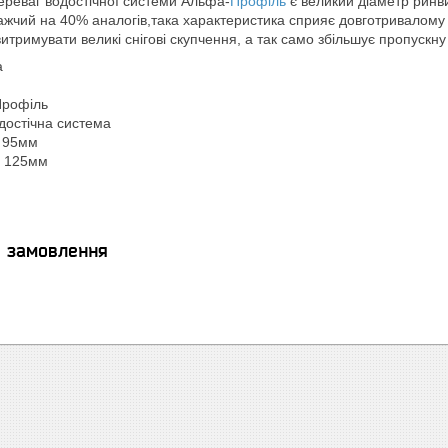
ереваг водостічної системи Альфа-
Профіль
є великий діаметр ринви
важчий на 40% аналогів,така характеристика сприяє довготривалому
витримувати великі снігові скупчення, а так само збільшує пропускну
а
Профіль
достічна система
: 95мм
: 125мм
я замовлення