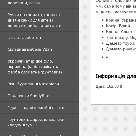
Одним з головних п
деревини, цегли
мм, саме тому він 
міцність і дозволяє 
Ручки на санчата, санчата
дитячі санки для дітей і
Країна: Україн
дорослих, рибальські санки
Колір: Білий
Бренд: Альта-
Цегла, газобетон
Тип товару: Во
Діаметр труби
Складная мебель Vitan
Діаметр ринви
Укрсиликат (рідке скло,
акрилова фарба силікатна
фарба силікатна грунтовка)
Інформація дл
Різні будівельні матеріали
Ціна:
162,33 ₴
Подарунки SundyBox
Гідро - і пароізоляційні плівки
Грунтовки, фарби, шпаклівки,
кладочні суміші