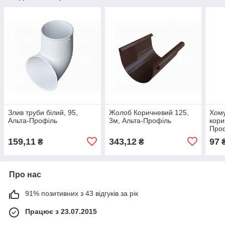
Злив труби білий, 95,
Жолоб Коричневий 125,
Хому
Альта-Профіль
3м, Альта-Профіль
кори
Про
159,11
343,12
97
₴
₴
Про нас
91% позитивних з 43 відгуків за рік
Працює з 23.07.2015