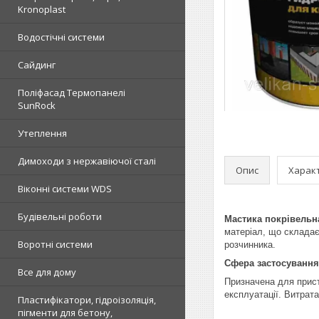
Kronoplast
Водостічні системи
Сайдинг
Поліфасад Термопанелі
SunRock
Утеплення
Димоходи з нержавіючої сталі
Опис
Харак
Віконні системи WDS
Будівельні роботи
Мастика покрівельна
матеріал, що складає
Воротні системи
розчинника.
Сфера застосування
Все для дому
Призначена для прист
експлуатації. Витрата
Пластифікатори, гідроізоляція,
пігменти для бетону,