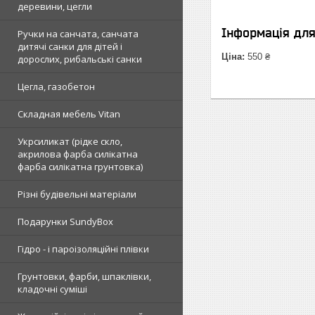
деревини, цегли
Інформація дл
Ручки на санчата, санчата
дитячі санки для дітей і
Ціна:
550 ₴
дорослих, рибальські санки
Цегла, газобетон
Складная мебель Vitan
Укрсиликат (рідке скло,
акрилова фарба силікатна
фарба силікатна грунтовка)
Різні будівельні матеріали
Подарунки SundyBox
Гідро - і пароізоляційні плівки
Грунтовки, фарби, шпаклівки,
кладочні суміші