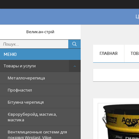
Ц
Великан-стрій
ГЛАВНАЯ
ТОВ
Товары и услуги
Металлочерепица
Профнастил
Бітумна черепиця
Євроруберойд, мастика,
мастика
Вентялиционные системи для
покрівлі Wirplast, Vilpe,