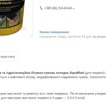
+380 (66) 314-63-64
повернення товару протягом 14 днів
за раху
теристики
 та гідроізоляційна бітумно-гумова холодна AquaMast
(для покрівлі)
ться з нафтового бітуму, модифікованого подрібненої гумою, технологіч
рою мастичної та ремонту всіх типів покрівель. Після висихання утворю
 для пристрою мастичної покрівлі в 3 шари — 3,3-4,3 кг/м2.