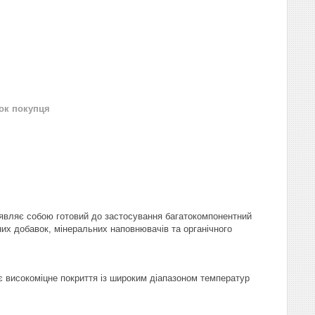
нок покупця
 являє собою готовий до застосування багатокомпонентний
них добавок, мінеральних наповнювачів та органічного
є високоміцне покриття із широким діапазоном температур