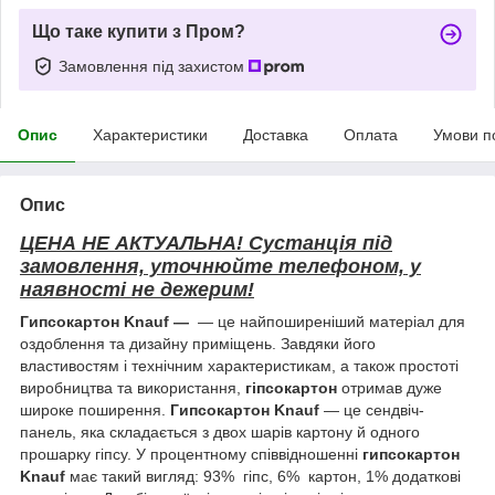
Що таке купити з Пром?
Замовлення під захистом
Опис
Характеристики
Доставка
Оплата
Умови п
Опис
ЦЕНА НЕ АКТУАЛЬНА! Сустанція під
замовлення, уточнюйте телефоном, у
наявності не дежерим!
Гипсокартон Knauf ―
— це найпоширеніший матеріал для
оздоблення та дизайну приміщень. Завдяки його
властивостям і технічним характеристикам, а також простоті
виробництва та використання,
гіпсокартон
отримав дуже
широке поширення.
Гипсокартон Knauf
— це сендвіч-
панель, яка складається з двох шарів картону й одного
прошарку гіпсу. У процентному співвідношенні
гипсокартон
Knauf
має такий вигляд: 93% гіпс, 6% картон, 1% додаткові