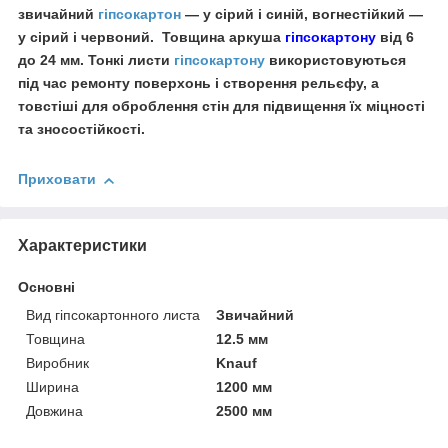
звичайний
гіпсокартон
— у сірий і синій, вогнестійкий —
у сірий і червоний. Товщина аркуша
гіпсокартону
від 6
до 24 мм. Тонкі листи
гіпсокартону
використовуються
під час ремонту поверхонь і створення рельєфу, а
товстіші для оброблення стін для підвищення їх міцності
та зносостійкості.
Приховати
Характеристики
Основні
Вид гіпсокартонного листа
Звичайний
Товщина
12.5 мм
Виробник
Knauf
Ширина
1200 мм
Довжина
2500 мм