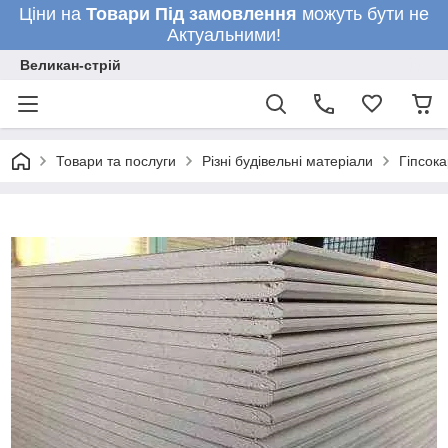
Ціни на
Товари
Під замовлення
можуть бути не
Актуальними!
Великан-стрій
Товари та послуги
Різні будівельні матеріали
Гіпсока