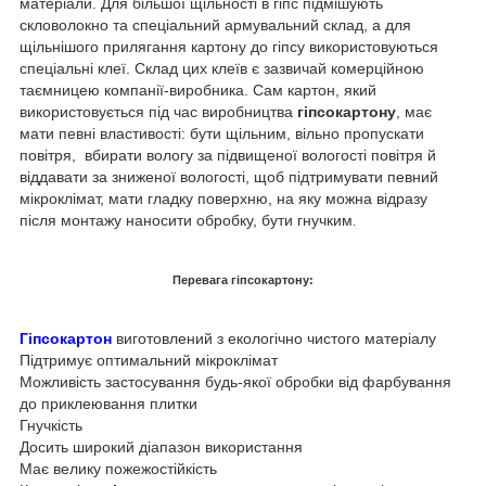
матеріали. Для більшої щільності в гіпс підмішують
скловолокно та спеціальний армувальний склад, а для
щільнішого прилягання картону до гіпсу використовуються
спеціальні клеї. Склад цих клеїв є зазвичай комерційною
таємницею компанії-виробника. Сам картон, який
використовується під час виробництва
гіпсокартону
, має
мати певні властивості: бути щільним, вільно пропускати
повітря, вбирати вологу за підвищеної вологості повітря й
віддавати за зниженої вологості, щоб підтримувати певний
мікроклімат, мати гладку поверхню, на яку можна відразу
після монтажу наносити обробку, бути гнучким
.
Перевага гіпсокартону:
Гіпсокартон
виготовлений з екологічно чистого матеріалу
Підтримує оптимальний мікроклімат
Можливість застосування будь-якої обробки від фарбування
до приклеювання плитки
Гнучкість
Досить широкий діапазон використання
Має велику пожежостійкість