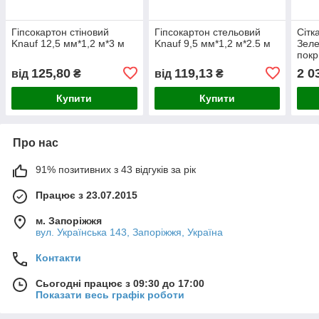
Гіпсокартон стіновий
Гіпсокартон стельовий
Сітк
Knauf 12,5 мм*1,2 м*3 м
Knauf 9,5 мм*1,2 м*2.5 м
Зеле
покр
діам
125,80
119,13
2 0
від
₴
від
₴
Купити
Купити
Про нас
91% позитивних з 43 відгуків за рік
Працює з 23.07.2015
м. Запоріжжя
вул. Українська 143, Запоріжжя, Україна
Контакти
Сьогодні працює з 09:30 до 17:00
Показати весь графік роботи