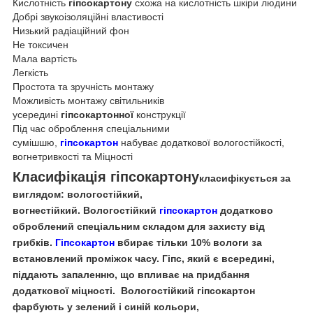
Кислотність
гіпсокартону
схожа на кислотність шкіри людини
Добрі звукоізоляційні властивості
Низький радіаційний фон
Не токсичен
Мала вартість
Легкість
Простота та зручність монтажу
Можливість монтажу світильників
усередині
гіпсокартонної
конструкції
Під час оброблення спеціальними
сумішшю,
гіпсокартон
набуває додаткової вологостійкості,
вогнетривкості та Міцності
Класифікація гіпсокартону
класифікується за
виглядом: вологостійкий,
вогнестійкий. Вологостійкий
гіпсокартон
додатково
оброблений спеціальним складом для захисту від
грибків.
Гіпсокартон
вбирає тільки 10% вологи за
встановлений проміжок часу. Гіпс, який є всередині,
піддають запаленню, що впливає на придбання
додаткової міцності. Вологостійкий
гіпсокартон
фарбують у зелений і синій кольори,