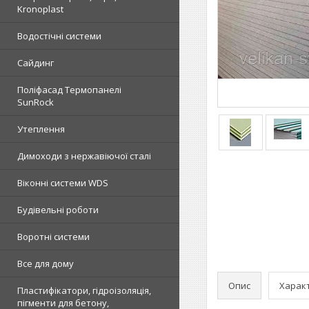
Kronoplast
Водостічні системи
Сайдинг
Поліфасад Термопанелі
SunRock
Утеплення
Димоходи з нержавіючої сталі
Віконні системи WDS
Будівельні роботи
Воротні системи
Все для дому
Опис
Харак
Пластифікатори, гідроізоляція,
пігменти для бетону,