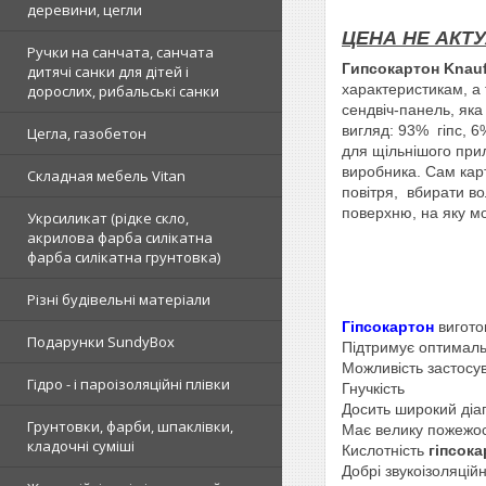
деревини, цегли
ЦЕНА НЕ АКТУ
Ручки на санчата, санчата
Гипсокартон Kna
дитячі санки для дітей і
характеристикам, а 
дорослих, рибальські санки
сендвіч-панель, яка
вигляд: 93% гіпс, 6
Цегла, газобетон
для щільнішого прил
виробника. Сам карт
Складная мебель Vitan
повітря, вбирати во
поверхню, на яку мо
Укрсиликат (рідке скло,
акрилова фарба силікатна
фарба силікатна грунтовка)
Різні будівельні матеріали
Гіпсокартон
вигото
Подарунки SundyBox
Підтримує оптималь
Можливість застосу
Гідро - і пароізоляційні плівки
Гнучкість
Досить широкий діа
Грунтовки, фарби, шпаклівки,
Має велику пожежост
кладочні суміші
Кислотність
гіпсок
Добрі звукоізоляцій