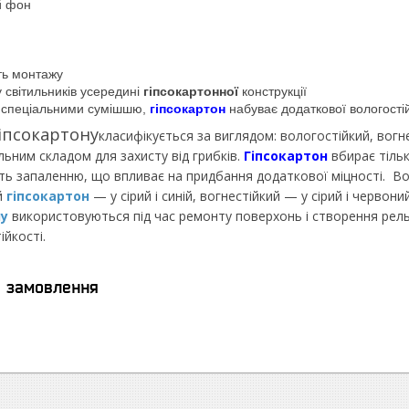
й фон
ть монтажу
 світильників усередині
гіпсокартонної
конструкції
я спеціальними сумішшю,
гіпсокартон
набуває додаткової вологостійк
гіпсокартону
класифікується за виглядом: вологостійкий, вогн
ьним складом для захисту від грибків.
Гіпсокартон
вбирає тільк
ють запаленню, що впливає на придбання додаткової міцності. В
й
гіпсокартон
— у сірий і синій, вогнестійкий — у сірий і черво
ну
використовуються під час ремонту поверхонь і створення рельє
ійкості.
я замовлення