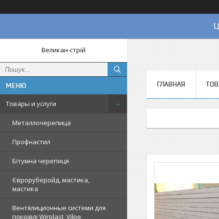
Ц
Великан-стрій
ГЛАВНАЯ
ТОВ
Товары и услуги
Металлочерепица
Профнастил
Бітумна черепиця
Євроруберойд, мастика,
мастика
Вентялиционные системи для
покрівлі Wirplast, Vilpe,