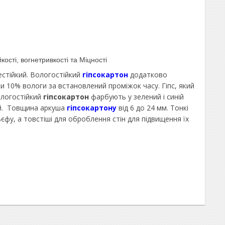
ості, вогнетривкості та Міцності
естійкий. Вологостійкий
гіпсокартон
додатково
и 10% вологи за встановлений проміжок часу. Гіпс, який
ологостійкий
гіпсокартон
фарбують у зелений і синій
ний. Товщина аркуша
гіпсокартону
від 6 до 24 мм. Тонкі
фу, а товстіші для оброблення стін для підвищення їх