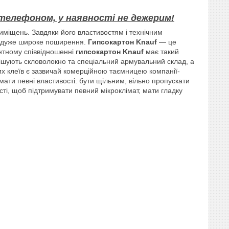
елефоном, у наявності не дежерим!
міщень. Завдяки його властивостям і технічним
 дуже широке поширення.
Гипсокартон Knauf
— це
ентному співвідношенні
гипсокартон Knauf
має такий
дмішують скловолокно та спеціальний армувальний склад, а
их клеїв є зазвичай комерційною таємницею компанії-
 мати певні властивості: бути щільним, вільно пропускати
сті, щоб підтримувати певний мікроклімат, мати гладку