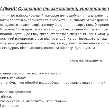
АЛЬНА! Сустанція під замовлення, уточнюйте т
uf ―
— це найпоширеніший матеріал для оздоблення та дизайну при
також простоті виробництва та використання,
гіпсокартон
отримав
 складається з двох шарів картону й одного прошарку гіпсу. У проц
% картон, 1% додаткові матеріали. Для більшої щільності в гіпс пі
ягання картону до гіпсу використовуються спеціальні клеї. Склад ц
он, який використовується під час виробництва
гіпсокартону
, має
логу за підвищеної вологості повітря й віддавати за зниженої волого
жна відразу після монтажу наносити обробку, бути гнучким
.
Перевага гіпсокартону:
влений з екологічно чистого матеріалу
ний мікроклімат
вання будь-якої обробки від фарбування до приклеювання плитки
пазон використання
ійкість
артону
схожа на кислотність шкіри людини
ні властивості