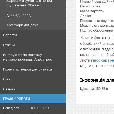
Жаростійкі суміші для печей,
Низький радіаційни
груб, камінів "Жарок"
Не токсичен
Мала вартість
Дім, Сад, Город
Легкість
Простота та зручніс
Аксесуари для даху
Можливість монтажу
Під час обробленн
Новости
Класифікація 
оброблений спеціал
Статьи
є всередині, підда
кольори, звичайни
Инструкция по монтажу
металлочерепицы Альбатрос
листи
гіпсокарто
міцності та зносост
Ищем партнеров для бизнеса
О нас
Інформація дл
Отзывы
Ціна:
від 159,35 ₴
ГРАФІК РОБОТИ
Понеділок
09:30
17:00