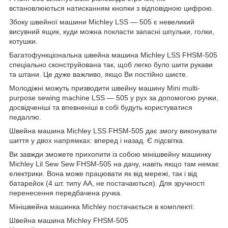
встановлюються натисканням кнопки з відповідною цифрою.
Збоку швейної машини Michley LSS — 505 є невеликий
висувний ящик, куди можна покласти запасні шпульки, голки,
котушки.
Багатофункціональна швейна машина Michley LSS FHSM-505
спеціально сконструйована так, щоб легко було шити рукави
та штани. Це дуже важливо, якщо Ви постійно шиєте.
Молодіжні можуть призводити швейну машину Mini multi-
purpose sewing machine LSS — 505 у рух за допомогою ручки,
досвідченіші та впевненіші в собі будуть користуватися
педаллю.
Швейна машина Michley LSS FHSM-505 дає змогу виконувати
шиття у двох напрямках: вперед і назад. Є підсвітка.
Ви завжди зможете прихопити із собою мінішвейну машинку
Michley Lil Sew Sew FHSM-505 на дачу, навіть якщо там немає
електрики. Вона може працювати як від мережі, так і від
батарейок (4 шт. типу АА, не постачаються). Для зручності
перенесення передбачена ручка.
Мінішвейна машинка Michley постачається в комплекті:
Швейна машина Michley FHSM-505