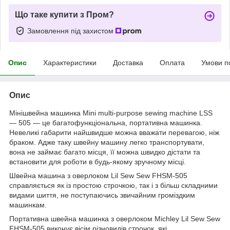
Що таке купити з Пром?
Замовлення під захистом
Опис
Характеристики
Доставка
Оплата
Умови п
Опис
Мінішвейна машинка Mini multi-purpose sewing machine LSS
— 505 — це багатофункціональна, портативна машинка.
Невеликі габарити найшвидше можна вважати перевагою, ніж
браком. Адже таку швейну машину легко транспортувати,
вона не займає багато місця, її можна швидко дістати та
встановити для роботи в будь-якому зручному місці.
Швейна машина з оверлоком Lil Sew Sew FHSM-505
справляється як із простою строчкою, так і з більш складними
видами шиття, не поступаючись звичайним громіздким
машинкам.
Портативна швейна машинка з оверлоком Michley Lil Sew Sew
FHSM-505 виконує вісім різновидів строчок, які