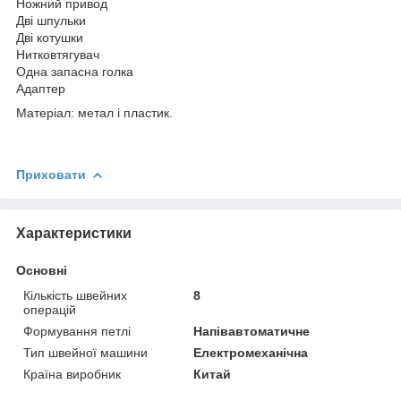
Ножний привод
Дві шпульки
Дві котушки
Нитковтягувач
Одна запасна голка
Адаптер
Матеріал: метал і пластик.
Приховати
Характеристики
Основні
Кількість швейних
8
операцій
Формування петлі
Напівавтоматичне
Тип швейної машини
Електромеханічна
Країна виробник
Китай