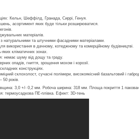
ціях: Кельн, Шеффілд, Гранада, Сиррі, Генуя.
рішень, асортимент яких буде тільки розширюватися.
егонів.
яджувальних матеріалів.
я з натуральними та штучними фасадними матеріалами.
ля використання в дачному, котеджному та комерційному будівництві.
ь-яких кліматичних зонах.
ія: немає шуму від дощу та граду.
ерних опадів, гниття, зрощення мохом і корозії.
складних конструкціях.
оміцний склохолост, сучасні полімери, високоякісний базальтовий і габро
— 50 років.
щина: 3,0 +/- 0,2 мм. Робоча ширина: 318 мм. Площа покриття 1 паковання:
ня: термоусадкова ПЕ-плівка. Ефект: 3D-тень