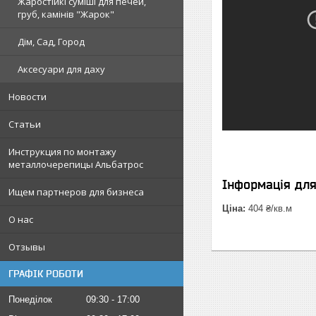
Жаростійкі суміші для печей,
груб, камінів "Жарок"
Дім, Сад, Город
Аксесуари для даху
Новости
Статьи
Инструкция по монтажу
металлочерепицы Альбатрос
Інформація дл
Ищем партнеров для бизнеса
Ціна:
404 ₴/кв.м
О нас
Отзывы
ГРАФІК РОБОТИ
Понеділок
09:30
17:00