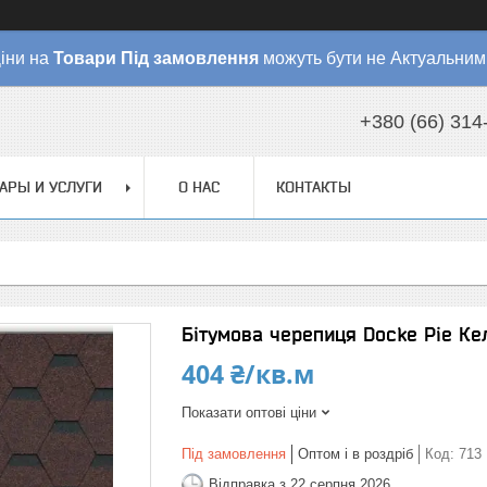
іни на
Товари
Під замовлення
можуть бути не Актуальним
+380 (66) 314
АРЫ И УСЛУГИ
О НАС
КОНТАКТЫ
Бітумова черепиця Docke Pie Ке
404 ₴/кв.м
Показати оптові ціни
Під замовлення
Оптом і в роздріб
Код:
713
Відправка з 22 серпня 2026