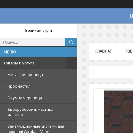
Ц
Великан-стрій
ГЛАВНАЯ
ТОВ
Товары и услуги
Металлочерепица
Профнастил
Бітумна черепиця
Євроруберойд, мастика,
мастика
Вентялиционные системи для
покрівлі Wirplast, Vilpe,