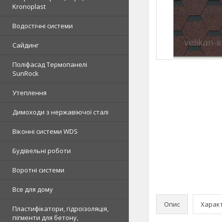
Kronoplast
Водостічні системи
Сайдинг
Поліфасад Термопанелі
SunRock
Утеплення
Димоходи з нержавіючої сталі
Віконні системи WDS
Будівельні роботи
Воротні системи
Все для дому
Опис
Харак
Пластифікатори, гідроізоляція,
пігменти для бетону,