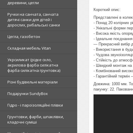
деревини, цегли
Короткий опис:
Ручки на санчата, санчата
Представлені в колек
дитячі санки для дітей і
- Понад 20 колірних 
дорослих, рибальські санки
- Унікальні форми пер
- Висока якість опор
Цегла, газобетон
- Ідеальне поєднанн
— Прекрасний вибір д
Складная мебель Vitan
- Використання в буд
- Чудова звукоізоляц
Укрсиликат (рідке скло,
- Стійкість до атмосф
акрилова фарба силікатна
- Швидкий монтаж на 
фарба силікатна грунтовка)
- Комбінований висок
- Гарантійний термін 
Різні будівельні матеріали
Довжина: 1000 мм. Тов
пакунку: 22. Пакован
Подарунки SundyBox
Гідро - і пароізоляційні плівки
Грунтовки, фарби, шпаклівки,
кладочні суміші