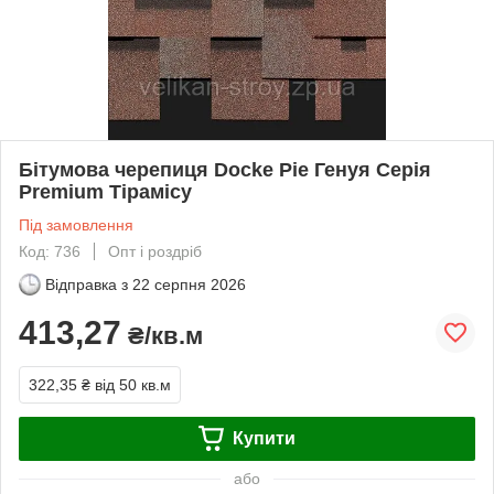
Бітумова черепиця Docke Pie Генуя Серія
Premium Тірамісу
Під замовлення
Код: 736
Опт і роздріб
Відправка з
22 серпня 2026
413,27
₴/кв.м
322,35 ₴
від 50 кв.м
Купити
або