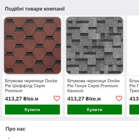
Подібні товари компанії
Бітумова черепиця Docke
Бітумова черепиця Docke
Біту
Pie Шеффілд Серія
Pie Генуя Серія Premium
Pie 
Premium
Каннолі
Трю
413,27
413,27
413
₴/кв.м
₴/кв.м
Купити
Купити
Про нас