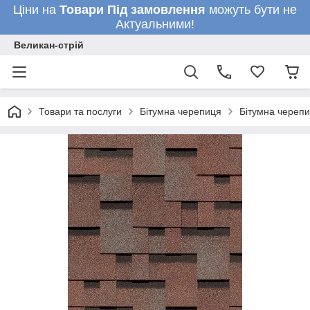
Ціни на
Товари
Під замовлення
можуть бути не
Актуальними!
Великан-стрій
Товари та послуги
Бітумна черепиця
Бітумна черепи