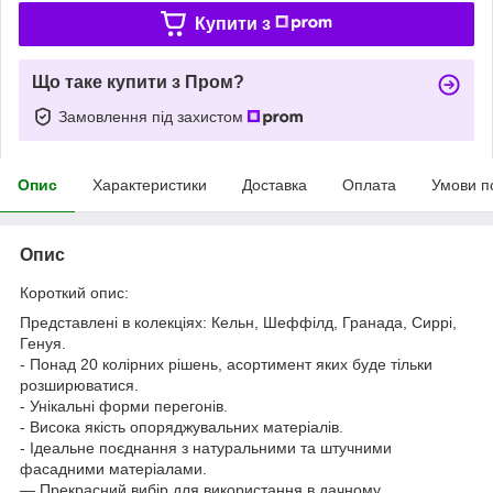
Купити з
Що таке купити з Пром?
Замовлення під захистом
Опис
Характеристики
Доставка
Оплата
Умови п
Опис
Короткий опис:
Представлені в колекціях: Кельн, Шеффілд, Гранада, Сиррі,
Генуя.
- Понад 20 колірних рішень, асортимент яких буде тільки
розширюватися.
- Унікальні форми перегонів.
- Висока якість опоряджувальних матеріалів.
- Ідеальне поєднання з натуральними та штучними
фасадними матеріалами.
— Прекрасний вибір для використання в дачному,