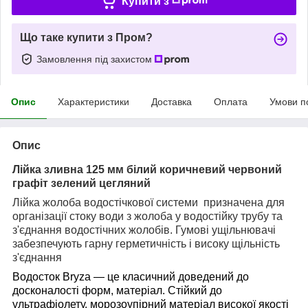
Купити з
Що таке купити з Пром?
Замовлення під захистом
Опис
Характеристики
Доставка
Оплата
Умови п
Опис
Лійка зливна
1
25
мм
білий коричневий червоний
графіт
зелений цегляний
Лійка жолоба водостічкової системи призначена для
організації стоку води з жолоба у водостійку трубу та
з'єднання водостічних жолобів. Гумові ущільнювачі
забезпечують гарну герметичність і високу щільність
з'єднання
Водосток B
ryza
— це класичний доведений до
досконалості форм, матеріал. Стійкий до
ультрафіолету, морозоупірний матеріал високої якості