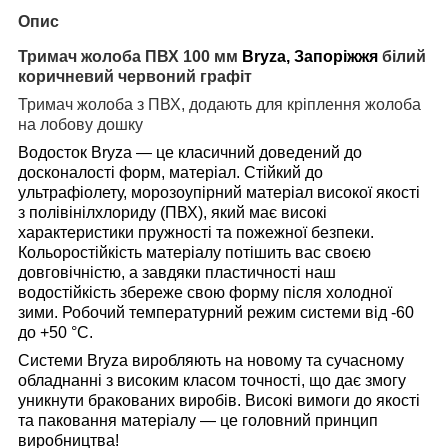
Опис
Тримач жолоба ПВХ
100 мм
B
ryza
, Запоріжжя
білий
коричневий червоний графіт
Тримач жолоба з ПВХ, додають для кріплення жолоба
на лобову дошку
Водосток B
ryza
— це класичний доведений до
досконалості форм, матеріал. Стійкий до
ультрафіолету, морозоупірний матеріал високої якості
з полівінілхлориду (ПВХ), який має високі
характеристики пружності та пожежної безпеки.
Кольоростійкість матеріалу потішить вас своєю
довговічністю, а завдяки пластичності наш
водостійкість збереже свою форму після холодної
зими. Робочий температурний режим системи від -60
до +50 °C
.
Системи B
ryza
виробляють на новому та сучасному
обладнанні з високим класом точності, що дає змогу
уникнути бракованих виробів. Високі вимоги до якості
та паковання матеріалу — це головний принцип
виробництва!