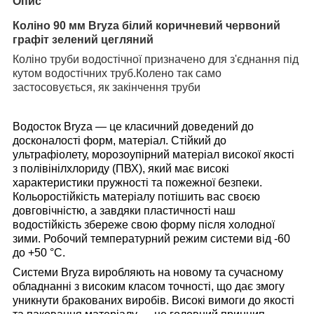
Опис
Коліно
90
мм
B
ryza
білий коричневий червоний
графіт
зелений цегляний
Коліно труби водостічної призначено для з'єднання під
кутом водостічних труб.Колено так само
застосовується, як закінчення труби
Водосток B
ryza
— це класичний доведений до
досконалості форм, матеріал. Стійкий до
ультрафіолету, морозоупірний матеріал високої якості
з полівінілхлориду (ПВХ), який має високі
характеристики пружності та пожежної безпеки.
Кольоростійкість матеріалу потішить вас своєю
довговічністю, а завдяки пластичності наш
водостійкість збереже свою форму після холодної
зими. Робочий температурний режим системи від -60
до +50 °C
.
Системи B
ryza
виробляють на новому та сучасному
обладнанні з високим класом точності, що дає змогу
уникнути бракованих виробів. Високі вимоги до якості