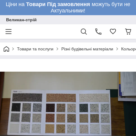
Ціни на
Товари
Під замовлення
можуть бути не
Актуальними!
Великан-стрій
Товари та послуги
Різні будівельні матеріали
Кольор