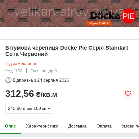
Бітумова черепиця Docke Pie Серія Standart
Сота Червоний
Під замовлення
Код: 703
Опт і роздріб
Відправка з
24 серпня 2026
312,56
₴/кв.м
243,80 ₴
від 100 кв.м
Опис
Характеристики
Доставка
Оплата
Умови п