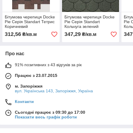
Бітумова черепиця Docke
Бітумова черепиця Docke
Біту
Pie Серія Standart Тетрис
Pie Серія Standart
Pie 
Коричневий
Кольчуга зелений
Коль
312,56
347,29
347
₴/кв.м
₴/кв.м
Про нас
91% позитивних з 43 відгуків за рік
Працює з 23.07.2015
м. Запоріжжя
вул. Українська 143, Запоріжжя, Україна
Контакти
Сьогодні працює з 09:30 до 17:00
Показати весь графік роботи