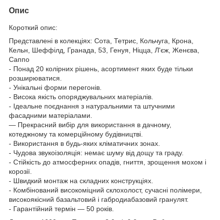
Опис
Короткий опис:
Представлені в колекціях: Сота, Тетрис, Кольчуга, Крона,
Кельн, Шеффілд, Гранада, 53, Генуя, Ніцца, Л'єж, Женєва,
Саппо
- Понад 20 колірних рішень, асортимент яких буде тільки
розширюватися.
- Унікальні форми перегонів.
- Висока якість опоряджувальних матеріалів.
- Ідеальне поєднання з натуральними та штучними
фасадними матеріалами.
— Прекрасний вибір для використання в дачному,
котеджному та комерційному будівництві.
- Використання в будь-яких кліматичних зонах.
- Чудова звукоізоляція: немає шуму від дощу та граду.
- Стійкість до атмосферних опадів, гниття, зрощення мохом і
корозії.
- Швидкий монтаж на складних конструкціях.
- Комбінований високоміцний склохолост, сучасні полімери,
високоякісний базальтовий і габродиабазовий гранулят.
- Гарантійний термін — 50 років.