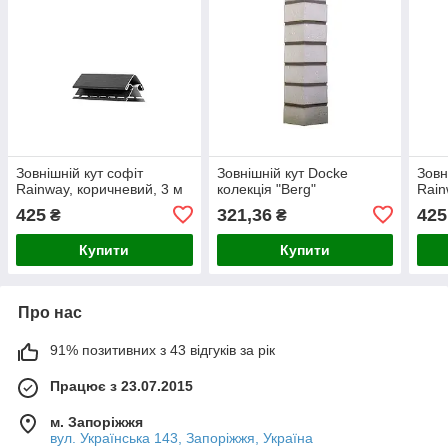
Зовнішній кут софіт
Зовнішній кут Docke
Зовн
Rainway, коричневий, 3 м
колекція "Berg"
Rain
425
321,36
425
₴
₴
Купити
Купити
Про нас
91% позитивних з 43 відгуків за рік
Працює з 23.07.2015
м. Запоріжжя
вул. Українська 143, Запоріжжя, Україна