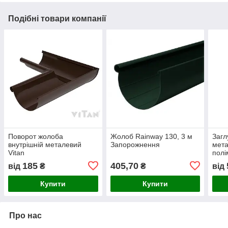
Подібні товари компанії
Поворот жолоба
Жолоб Rainway 130, 3 м
Загл
внутрішній металевий
Запорожнення
мета
Vitan
полі
185
405,70
від
₴
₴
від
Купити
Купити
Про нас