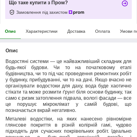
Що таке купити з Пром?
Замовлення під захистом
Опис
Характеристики
Доставка
Оплата
Умови п
Опис
Водостяні системи — це найважливіший складник для
будь-якої будови. Чи то на початковому етапі
будівництва, чи то під час проведення ремонтних робіт
у будинку, прибудуванні, чи то на дачі. Якщо вчасно не
організувати водостоки для даху, вода буде хаотично
стікати та може розмити ґрунт біля основи будинку, так
само є ризик затоплення підвала, вологі фасади — все
це порушує мікроклімат у самій будові, що
позначається вкрай негативно.
Металеві водостіки, на яких нанесено рівномірне
глянсове покриття в різній колірній гамі, чудово
підходять для сучасних покрівельних робіт. Ідеально