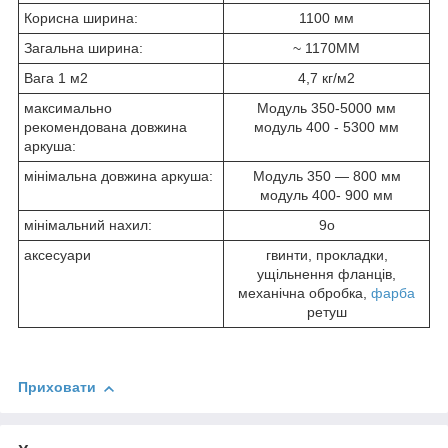
Корисна ширина:
1100 мм
Загальна ширина:
~ 1170MM
Вага 1 м
2
4,7 кг/м
2
максимально
Модуль 350-5000 мм
рекомендована довжина
модуль 400 - 5300 мм
аркуша:
мінімальна довжина аркуша:
Модуль 350 — 800 мм
модуль 400- 900 мм
мінімальний нахил:
9
o
аксесуари
гвинти, прокладки,
ущільнення фланців,
механічна обробка,
фарба
ретуш
Приховати