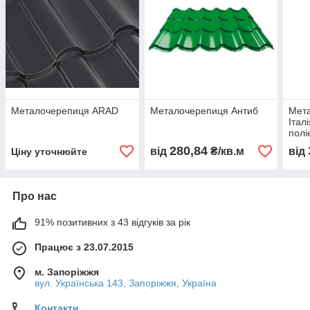
Металочерепиця ARAD
Металочерепиця Антиб
Мета
Італ
полі
280,84
від
₴/кв.м
від
Ціну уточнюйте
Про нас
91% позитивних з 43 відгуків за рік
Працює з 23.07.2015
м. Запоріжжя
вул. Українська 143, Запоріжжя, Україна
Контакти