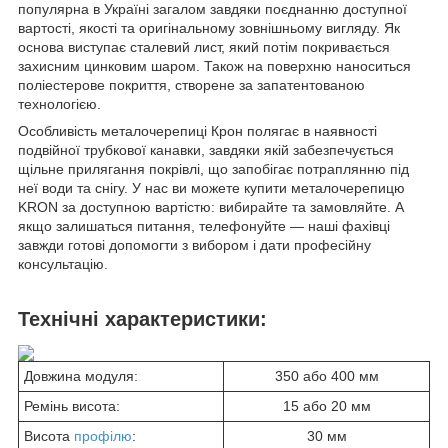
популярна в Україні загалом завдяки поєднанню доступної
вартості, якості та оригінальному зовнішньому вигляду. Як
основа виступає сталевий лист, який потім покривається
захисним цинковим шаром. Також на поверхню наноситься
поліестерове покриття, створене за запатентованою
технологією.
Особливість металочерепиці Крон полягає в наявності
подвійної трубкової канавки, завдяки якій забезпечується
щільне прилягання покрівлі, що запобігає потраплянню під
неї води та снігу. У нас ви можете купити металочерепицю
KRON за доступною вартістю: вибирайте та замовляйте. А
якщо залишаться питання, телефонуйте — наші фахівці
завжди готові допомогти з вибором і дати професійну
консультацію.
Технічні характеристики:
Довжина модуля:
350 або 400 мм
Ремінь висота:
15 або 20 мм
Висота
профілю
:
30 мм