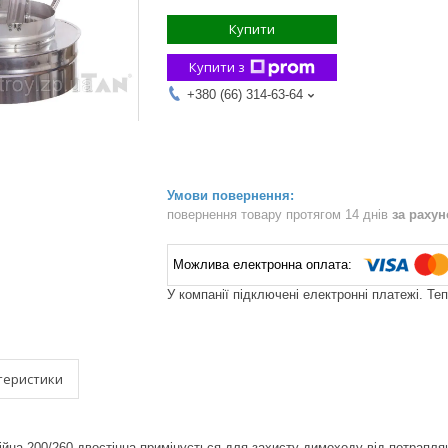
Купити
Купити з
+380 (66) 314-63-64
повернення товару протягом 14 днів
за раху
У компанії підключені електронні платежі. Те
теристики
йна 200/260 двостінна п
римінується для захисту димоходу від потрапля