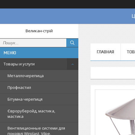
Ц
Великан-стрій
ГЛАВНАЯ
ТОВ
Товары и услуги
Металлочерепица
Профнастил
Бітумна черепиця
Євроруберойд, мастика,
мастика
Вентялиционные системи для
покрівлі Wirplast, Vilpe,