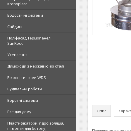
Kronoplast
Водостічні системи
Сайдинг
Поліфасад Термопанелі
SunRock
Утеплення
Димоходи з нержавіючої сталі
Віконні системи WDS
Будівельні роботи
Воротні системи
Опис
Харак
Все для дому
Пластифікатори, гідроізоляція,
пігменти для бетону,
Парасолька вентиляці