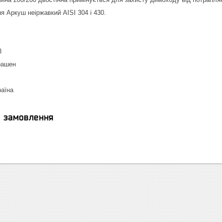
я Аркуш неіржавкий AISI 304 і 430.
3
рашен
раїна
я замовлення