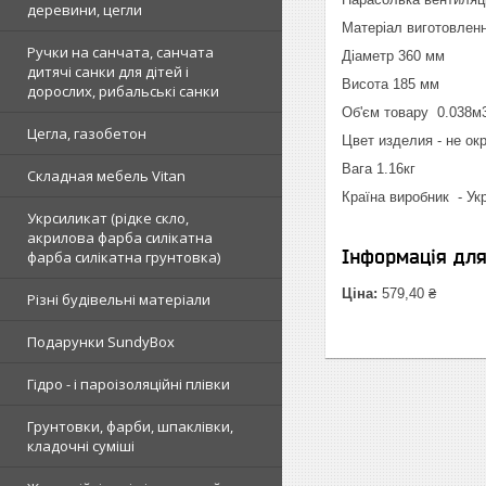
деревини, цегли
Матеріал виготовленн
Ручки на санчата, санчата
Діаметр 360 мм
дитячі санки для дітей і
Висота 185 мм
дорослих, рибальські санки
Об'єм товару 0.038м
Цегла, газобетон
Цвет изделия - не ок
Вага 1.16кг
Складная мебель Vitan
Країна виробник - Ук
Укрсиликат (рідке скло,
акрилова фарба силікатна
Інформація дл
фарба силікатна грунтовка)
Ціна:
579,40 ₴
Різні будівельні матеріали
Подарунки SundyBox
Гідро - і пароізоляційні плівки
Грунтовки, фарби, шпаклівки,
кладочні суміші