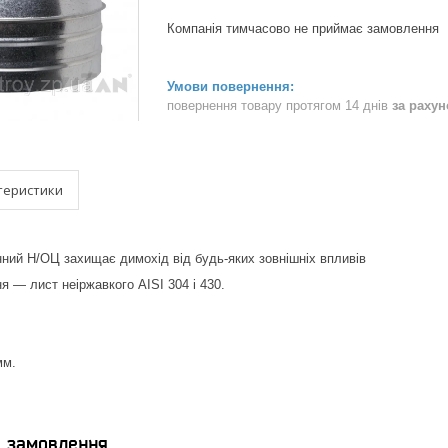
Компанія тимчасово не приймає замовлення
повернення товару протягом 14 днів
за раху
теристики
нний Н/ОЦ захищає димохід від будь-яких зовнішніх впливів
я — лист неіржавкого AISI 304 і 430.
мм.
я замовлення