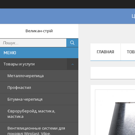
Ц
Великан-стрій
ГЛАВНАЯ
ТОВ
Товары и услуги
Металлочерепица
Профнастил
Бітумна черепиця
Євроруберойд, мастика,
мастика
Вентялиционные системи для
покрівлі Wirplast, Vilpe,