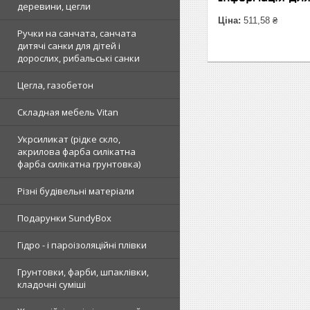
деревини, цегли
Ціна:
511,58 ₴
Ручки на санчата, санчата
дитячі санки для дітей і
дорослих, рибальські санки
Цегла, газобетон
Складная мебель Vitan
Укрсиликат (рідке скло,
акрилова фарба силікатна
фарба силікатна грунтовка)
Різні будівельні матеріали
Подарунки SundyBox
Гідро - і пароізоляційні плівки
Грунтовки, фарби, шпаклівки,
кладочні суміші