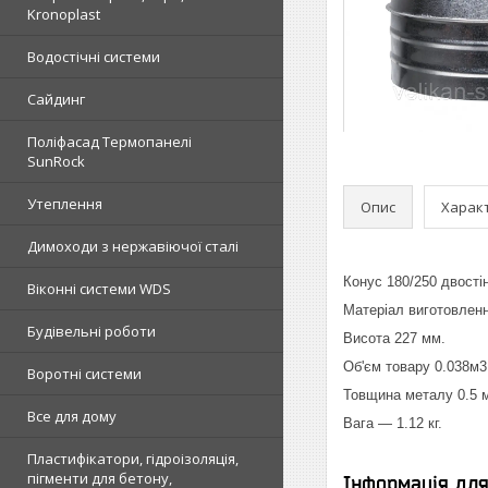
Kronoplast
Водостічні системи
Сайдинг
Поліфасад Термопанелі
SunRock
Утеплення
Опис
Харак
Димоходи з нержавіючої сталі
Конус 180/250 двості
Віконні системи WDS
Матеріал виготовленн
Будівельні роботи
Висота 227 мм.
Об'єм товару 0.038м3
Воротні системи
Товщина металу 0.5 
Все для дому
Вага — 1.12 кг.
Пластифікатори, гідроізоляція,
пігменти для бетону,
Інформація дл