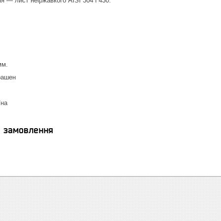
я — лист неіржавкого AISI 304 і 430.
мм.
рашен
їна
я замовлення