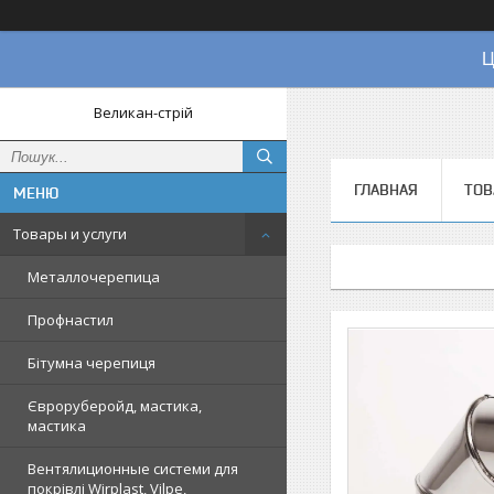
Ц
Великан-стрій
ГЛАВНАЯ
ТОВ
Товары и услуги
Металлочерепица
Профнастил
Бітумна черепиця
Євроруберойд, мастика,
мастика
Вентялиционные системи для
покрівлі Wirplast, Vilpe,