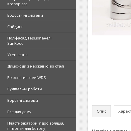
Kronoplast
Водостічні системи
Сайдинг
Поліфасад Термопанелі
SunRock
Утеплення
Димоходи з нержавіючої сталі
Віконні системи WDS
Будівельні роботи
Воротні системи
Опис
Харак
Все для дому
Пластифікатори, гідроізоляція,
пігменти для бетону,