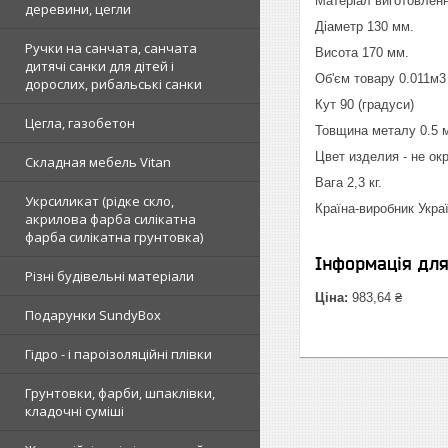
Матеріал виготовленн
деревини, цегли
Діаметр 130 мм.
Ручки на санчата, санчата
Висота 170 мм.
дитячі санки для дітей і
Об'єм товару 0.011м3
дорослих, рибальські санки
Кут 90 (градуси)
Цегла, газобетон
Товщина металу 0.5 
Цвет изделия - не ок
Складная мебель Vitan
Вага 2,3 кг.
Укрсиликат (рідке скло,
Країна-виробник Укра
акрилова фарба силікатна
фарба силікатна грунтовка)
Інформація дл
Різні будівельні матеріали
Ціна:
983,64 ₴
Подарунки SundyBox
Гідро - і пароізоляційні плівки
Грунтовки, фарби, шпаклівки,
кладочні суміші