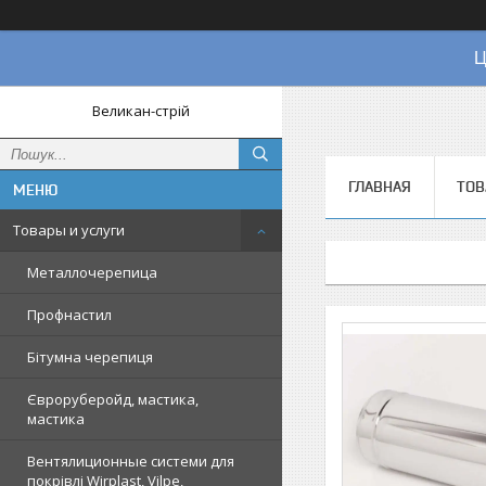
Ц
Великан-стрій
ГЛАВНАЯ
ТОВ
Товары и услуги
Металлочерепица
Профнастил
Бітумна черепиця
Євроруберойд, мастика,
мастика
Вентялиционные системи для
покрівлі Wirplast, Vilpe,