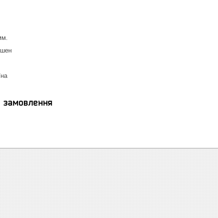
мм.
ашен
їна
я замовлення