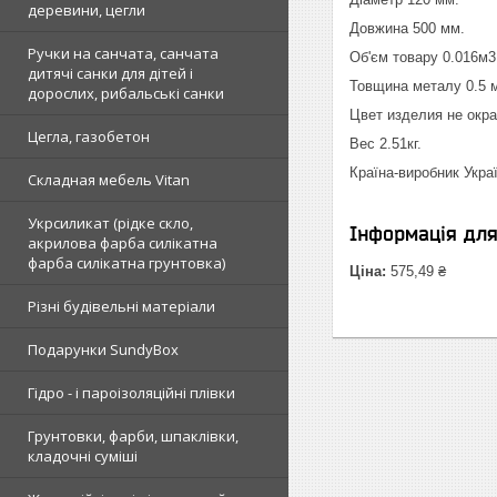
деревини, цегли
Довжина 500 мм.
Ручки на санчата, санчата
Об'єм товару 0.016м3
дитячі санки для дітей і
Товщина металу 0.5 
дорослих, рибальські санки
Цвет изделия не окр
Цегла, газобетон
Вес 2.51кг.
Країна-виробник Укра
Складная мебель Vitan
Укрсиликат (рідке скло,
Інформація дл
акрилова фарба силікатна
фарба силікатна грунтовка)
Ціна:
575,49 ₴
Різні будівельні матеріали
Подарунки SundyBox
Гідро - і пароізоляційні плівки
Грунтовки, фарби, шпаклівки,
кладочні суміші