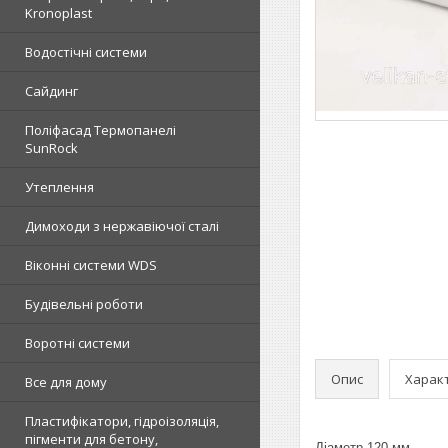
Kronoplast
Водостічні системи
Сайдинг
Поліфасад Термопанелі
SunRock
Утеплення
Димоходи з нержавіючої сталі
Віконні системи WDS
Будівельні роботи
Воротні системи
Опис
Харак
Все для дому
Пластифікатори, гідроізоляція,
пігменти для бетону,
Діаметр 120 мм.