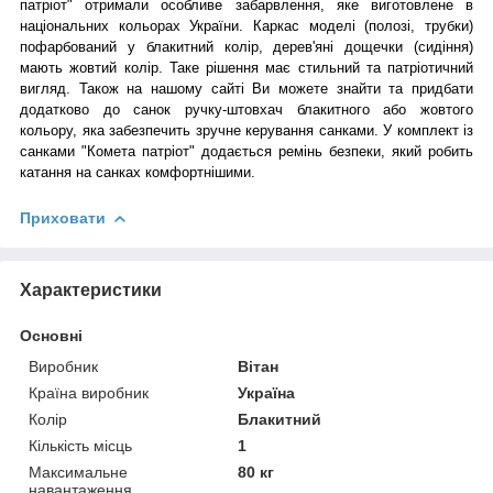
патріот" отримали особливе забарвлення, яке виготовлене в
національних кольорах України. Каркас моделі (полозі, трубки)
пофарбований у блакитний колір, дерев'яні дощечки (сидіння)
мають жовтий колір. Таке рішення має стильний та патріотичний
вигляд. Також на нашому сайті Ви можете знайти та придбати
додатково до санок ручку-штовхач блакитного або жовтого
кольору, яка забезпечить зручне керування санками. У комплект із
санками "Комета патріот" додається ремінь безпеки, який робить
катання на санках комфортнішими.
Приховати
Характеристики
Основні
Виробник
Вітан
Країна виробник
Україна
Колір
Блакитний
Кількість місць
1
Максимальне
80 кг
навантаження