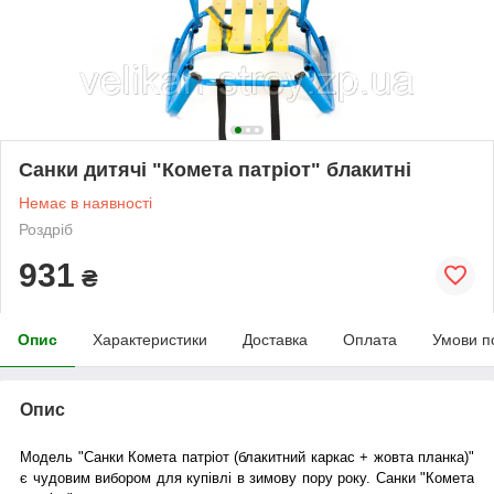
Санки дитячі "Комета патріот" блакитні
Немає в наявності
Роздріб
931
₴
Опис
Характеристики
Доставка
Оплата
Умови п
Опис
Модель "Санки Комета патріот (блакитний каркас + жовта планка)"
є чудовим вибором для купівлі в зимову пору року. Санки "Комета