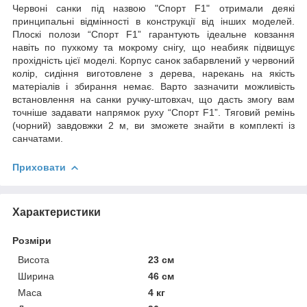
Червоні санки під назвою "Спорт F1" отримали деякі
принципальні відмінності в конструкції від інших моделей.
Плоскі полози
“Спорт F
1”
гарантують ідеальне ковзання
навіть по пухкому та мокрому снігу, що неабияк підвищує
прохідність цієї моделі. Корпус санок забарвлений у червоний
колір, сидіння виготовлене з дерева, нарекань на якість
матеріалів і збирання немає. Варто зазначити можливість
встановлення на санки ручку-штовхач, що дасть змогу вам
точніше задавати напрямок руху
“Спорт F
1”
. Тяговий ремінь
(чорний) завдовжки 2 м, ви зможете знайти в комплекті із
санчатами.
Приховати
Характеристики
Розміри
Висота
23 см
Ширина
46 см
Маса
4 кг